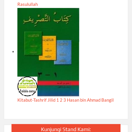
Rasulullah
Kitabut-Tashrif Jilid 1 2 3 Hasan bin Ahmad Bangil
Kunjungi Stand Kami: