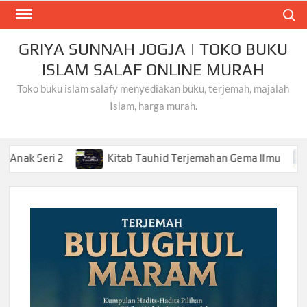
Skip
Search
to
content
GRIYA SUNNAH JOGJA | TOKO BUKU
ISLAM SALAF ONLINE MURAH
Toko buku islam salafy menyediakan buku, terjemah, majalah
Islam, harga murah.
i 2
Kitab Tauhid Terjemahan Gema Ilmu
Khusyu