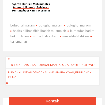
Syarah Durusul Muhimmah li
Ammatil Ummah, Pelajaran
Penting bagi Kaum Muslimin
bulugh al maram
bulughul maram
bulughul marom
hadits pilihan fikih ibadah muamalah
kumpulan hadits
hukum Islam
min adilah ahkam
min adilatil ahkam
terjemahan
Navigasi
TERJEMAH TAISIR KARIMIR RAHMAN TAFSIR AS-SA’DI JUZ 28 29 30
pos
RUMAHKU INDAH DENGAN SUNNAH NABAWIYAH, BUKU ANAK
ISLAM
Kontak