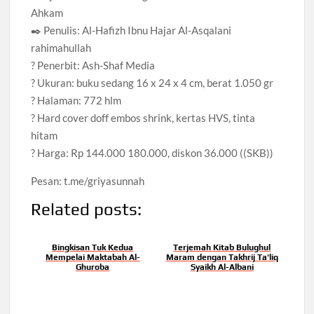
Ahkam
✒️ Penulis: Al-Hafizh Ibnu Hajar Al-Asqalani
rahimahullah
? Penerbit: Ash-Shaf Media
? Ukuran: buku sedang 16 x 24 x 4 cm, berat 1.050 gr
? Halaman: 772 hlm
? Hard cover doff embos shrink, kertas HVS, tinta
hitam
? Harga: Rp 144.000 180.000, diskon 36.000 ((SKB))
Pesan: t.me/griyasunnah
Related posts:
Bingkisan Tuk Kedua
Terjemah Kitab Bulughul
Mempelai Maktabah Al-
Maram dengan Takhrij Ta'liq
Ghuroba
Syaikh Al-Albani