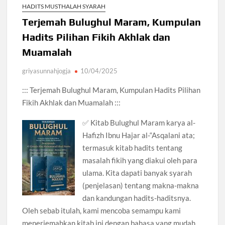
HADITS MUSTHALAH SYARAH
Terjemah Bulughul Maram, Kumpulan
Hadits Pilihan Fikih Akhlak dan
Muamalah
griyasunnahjogja
10/04/2025
::: Terjemah Bulughul Maram, Kumpulan Hadits Pilihan
Fikih Akhlak dan Muamalah :::
✅ Kitab Bulughul Maram karya al-
Hafizh Ibnu Hajar al-“Asqalani ata;
termasuk kitab hadits tentang
masalah fikih yang diakui oleh para
ulama. Kita dapati banyak syarah
(penjelasan) tentang makna-makna
dan kandungan hadits-haditsnya.
Oleh sebab itulah, kami mencoba semampu kami
menerjemahkan kitab ini dengan bahasa yang mudah