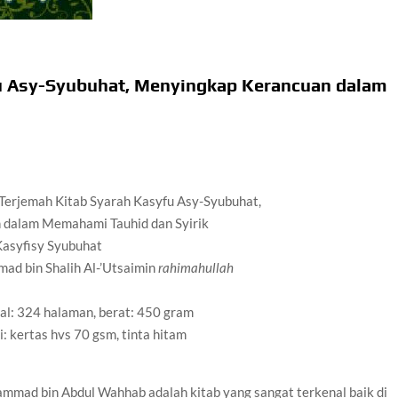
u Asy-Syubuhat, Menyingkap Kerancuan dalam
, Terjemah Kitab Syarah Kasyfu Asy-Syubuhat,
dalam Memahami Tauhid dan Syirik
Kasyfisy Syubuhat
ad bin Shalih Al-’Utsaimin
rahimahullah
bal: 324 halaman, berat: 450 gram
isi: kertas hvs 70 gsm, tinta hitam
mmad bin Abdul Wahhab adalah kitab yang sangat terkenal baik di