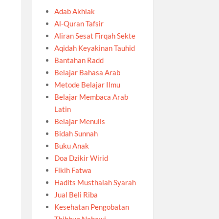
Adab Akhlak
Al-Quran Tafsir
Aliran Sesat Firqah Sekte
Aqidah Keyakinan Tauhid
Bantahan Radd
Belajar Bahasa Arab
Metode Belajar Ilmu
Belajar Membaca Arab
Latin
Belajar Menulis
Bidah Sunnah
Buku Anak
Doa Dzikir Wirid
Fikih Fatwa
Hadits Musthalah Syarah
Jual Beli Riba
Kesehatan Pengobatan
Thibbun Nabawi