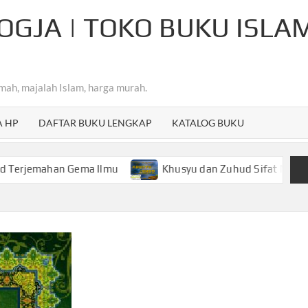
OGJA | TOKO BUKU ISLA
mah, majalah Islam, harga murah.
A HP
DAFTAR BUKU LENGKAP
KATALOG BUKU
han Gema Ilmu
Khusyu dan Zuhud Sifat Mulia Hamba Ar