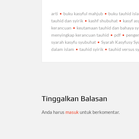
arti
buku kasyful mahjub
buku tauhid isl
tauhid dan syirik
kashf shubuhat
kasyf as
kerancuan
keutamaan tauhid dan bahaya sy
menyingkap kerancuan tauhid
pdf
penger
syarah kasyfu syubuhat
Syarah Kasyfusy Sy
dalam islam
tauhid syirik
tauhid versus sy
Navigasi
pos
Tinggalkan Balasan
Anda harus
masuk
untuk berkomentar.