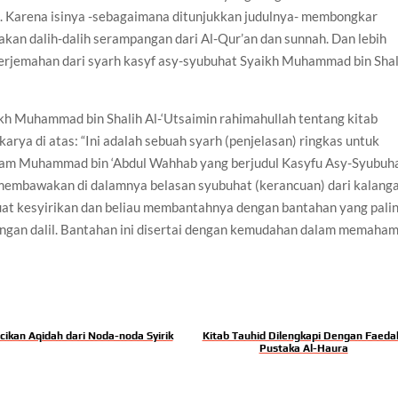
. Karena isinya -sebagaimana ditunjukkan judulnya- membongkar
an dalih-dalih serampangan dari Al-Qur’an dan sunnah. Dan lebih
 terjemahan dari syarh kasyf asy-syubuhat Syaikh Muhammad bin Shal
kh Muhammad bin Shalih Al-‘Utsaimin rahimahullah tentang kitab
karya di atas: “Ini adalah sebuah syarh (penjelasan) ringkas untuk
slam Muhammad bin ‘Abdul Wahhab yang berjudul Kasyfu Asy-Syubuha
membawakan di dalamnya belasan syubuhat (kerancuan) dari kalang
at kesyirikan dan beliau membantahnya dengan bantahan yang pali
ngan dalil. Bantahan ini disertai dengan kemudahan dalam memaham
cikan Aqidah dari Noda-noda Syirik
Kitab Tauhid Dilengkapi Dengan Faeda
Pustaka Al-Haura