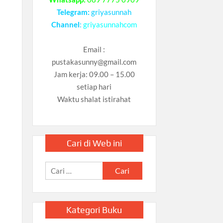
Telegram:
griyasunnah
Channel
:
griyasunnahcom
Email :
pustakasunny@gmail.com
Jam kerja: 09.00 – 15.00
setiap hari
Waktu shalat istirahat
Cari di Web ini
Cari
untuk:
Kategori Buku