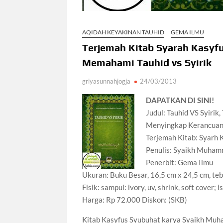
AQIDAH KEYAKINAN TAUHID
GEMA ILMU
Terjemah Kitab Syarah Kasyf
Memahami Tauhid vs Syirik
griyasunnahjogja
24/03/2013
DAPATKAN DI SINI!
Judul: Tauhid VS Syirik
Menyingkap Kerancuan 
Terjemah Kitab: Syarh 
Penulis: Syaikh Muhamm
Penerbit: Gema Ilmu
Ukuran: Buku Besar, 16,5 cm x 24,5 cm, te
Fisik: sampul: ivory, uv, shrink, soft cover; 
Harga: Rp 72.000 Diskon: (SKB)
Kitab Kasyfus Syubuhat karya Syaikh Muha