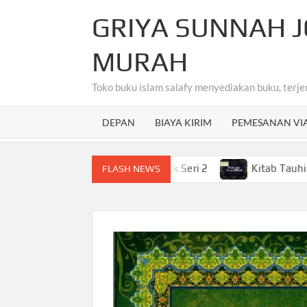
Skip
GRIYA SUNNAH J
to
content
MURAH
Toko buku islam salafy menyediakan buku, terje
DEPAN
BIAYA KIRIM
PEMESANAN VI
hasa Arab Untuk Anak-Anak Seri 2
Kitab Tauhid Terjema
FLASH NEWS