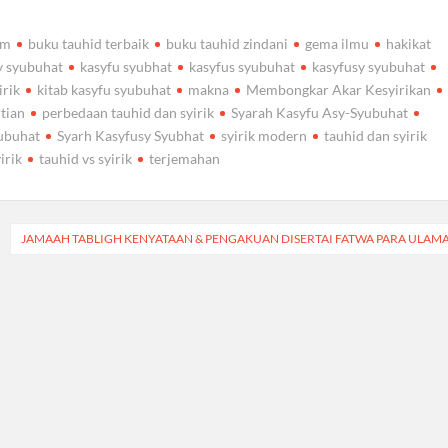
am
buku tauhid terbaik
buku tauhid zindani
gema ilmu
hakikat
y syubuhat
kasyfu syubhat
kasyfus syubuhat
kasyfusy syubuhat
irik
kitab kasyfu syubuhat
makna
Membongkar Akar Kesyirikan
tian
perbedaan tauhid dan syirik
Syarah Kasyfu Asy-Syubuhat
ubuhat
Syarh Kasyfusy Syubhat
syirik modern
tauhid dan syirik
irik
tauhid vs syirik
terjemahan
JAMAAH TABLIGH KENYATAAN & PENGAKUAN DISERTAI FATWA PARA ULAM