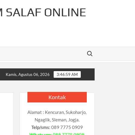
M SALAF ONLINE
Search for:
-Rahman Cahaya Tauhid Press
Pelajaran Matematika Untuk
Kamis, Agustus 06, 2026
3:47:00 AM
Kontak
Alamat : Kencuran, Sukoharjo,
Ngaglik, Sleman, Jogja.
Telp/sms:
089 7775 0909
Whatsapp:
089 7775 0909