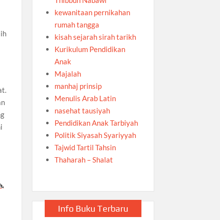
kewanitaan pernikahan
rumah tangga
ih
kisah sejarah sirah tarikh
Kurikulum Pendidikan
Anak
Majalah
manhaj prinsip
t.
Menulis Arab Latin
an
nasehat tausiyah
ng
Pendidikan Anak Tarbiyah
i
Politik Siyasah Syariyyah
Tajwid Tartil Tahsin
Thaharah – Shalat
h,
Info Buku Terbaru