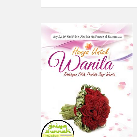
Terjemah
Taisirul
‘Allam
Syarah
Umdatul
Ahkam
Jilid
2