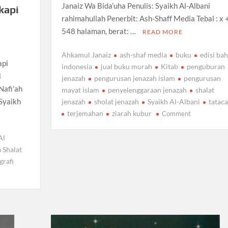
Janaiz Wa Bida’uha Penulis: Syaikh Al-Albani
kapi
rahimahullah Penerbit: Ash-Shaff Media Tebal : x 
548 halaman, berat: …
READ MORE
Ahkamul Janaiz
ash-shaf media
buku
edisi ba
api
indonesia
jual buku murah
Kitab
penguburan
i
jenazah
pengurusan jenazah islam
pengurusan
Nafi’ah
mayat islam
penyelenggaraan jenazah
shalat
 Syaikh
jenazah
sholat jenazah
Syaikh Al-Albani
tataca
on
terjemahan
ziarah kubur
Comment
Ahkamul
Janaiz
Al
Tuntunan
a Shalat
Pengurusan
grafi
Jenazah
dan
Ziarah
Kubur