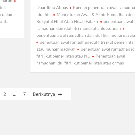
h darah
Daar Ibnu Abbas
Kaedah penentuan awal ramadh
tuk
idul fitri
Menentukan Awal & Akhir Ramadhan den
n dalam
Rukyatul Hilal Atau Hisab Falaki?
penentuan awal
anita
ramadhan dan idul fitri menurut ahlussunnah
penentuan awal ramadhan dan idul fitri menurut sala
penentuan awal ramadhan idul fitri ikut pemerinta
atau muhammadiyah
penentuan awal ramadhan id
fitri ikut pemerintah atau NU
Penentuan awal
ramadhan idul fitri ikut pemerintah atau ormas
2
…
7
Berikutnya