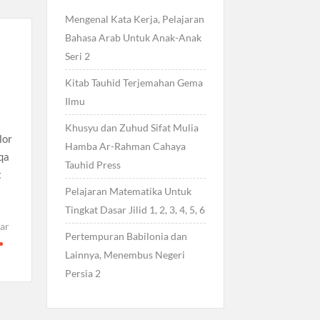
Mengenal Kata Kerja, Pelajaran
Bahasa Arab Untuk Anak-Anak
Seri 2
Kitab Tauhid Terjemahan Gema
Ilmu
Khusyu dan Zuhud Sifat Mulia
lor
Hamba Ar-Rahman Cahaya
qa
Tauhid Press
t
Pelajaran Matematika Untuk
Tingkat Dasar Jilid 1, 2, 3, 4, 5, 6
ar
Pertempuran Babilonia dan
Lainnya, Menembus Negeri
Persia 2
o
lat
mat