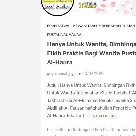
FIKIH FATWA
KEWANITAAN PERNIKAHAN RUMAH
PUSTAKA AL-HAURA
Hanya Untuk Wanita, Bimbing
Fikih Praktis Bagi Wanita Pus
Al-Haura
griyasunnahjogja
30/04/2025
Judul: Hanya Untuk Wanita, Bimbingan Fikih
Untuk Wanita Terjemahan Kitab: Tanbihat ‘
Takhtashu bi Al-Mu’minat Penulis: Syaikh Sha
Abdillah Al-Fauzan hafizhahullah Penerbit: 
Al-Haura Tebal: x + …
READ MORE
best seller
Bimbingan Fikih Praktis
buku fi