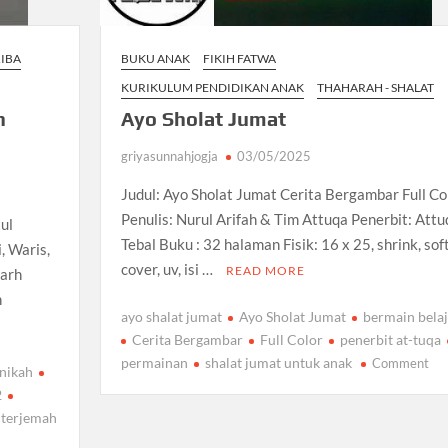
BUKU ANAK
FIKIH FATWA
RIBA
KURIKULUM PENDIDIKAN ANAK
THAHARAH - SHALAT
Ayo Sholat Jumat
h
griyasunnahjogja
03/05/2025
Judul: Ayo Sholat Jumat Cerita Bergambar Full Co
Penulis: Nurul Arifah & Tim Attuqa Penerbit: Attu
tul
Tebal Buku : 32 halaman Fisik: 16 x 25, shrink, sof
, Waris,
cover, uv, isi …
READ MORE
yarh
n
ayo shalat jumat
Ayo Sholat Jumat
bermain belaj
Cerita Bergambar
Full Color
penerbit at-tuqa
on
permainan
shalat jumat untuk anak
Comment
 nikah
Ay
2
Sho
terjemah
Ju