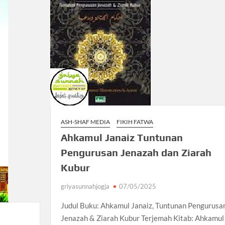
ASH-SHAF MEDIA
FIKIH FATWA
Ahkamul Janaiz Tuntunan
Pengurusan Jenazah dan Ziarah
Kubur
griyasunnahjogja
07/05/2025
Judul Buku: Ahkamul Janaiz, Tuntunan Pengurusa
Jenazah & Ziarah Kubur Terjemah Kitab: Ahkamul