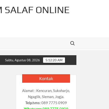
M SALAF ONLINE
Search for:
-Rahman Cahaya Tauhid Press
Pelajaran Matematika Untuk
Sabtu, Agustus 08, 2026
5:12:21 AM
Kontak
Alamat : Kencuran, Sukoharjo,
Ngaglik, Sleman, Jogja.
Telp/sms:
089 7775 0909
Whatsapp:
089 7775 0909