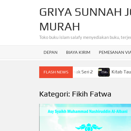
Skip
GRIYA SUNNAH J
to
content
MURAH
Toko buku islam salafy menyediakan buku, terje
DEPAN
BIAYA KIRIM
PEMESANAN VI
hasa Arab Untuk Anak-Anak Seri 2
Kitab Tauhid Terjem
FLASH NEWS
Kategori:
Fikih Fatwa