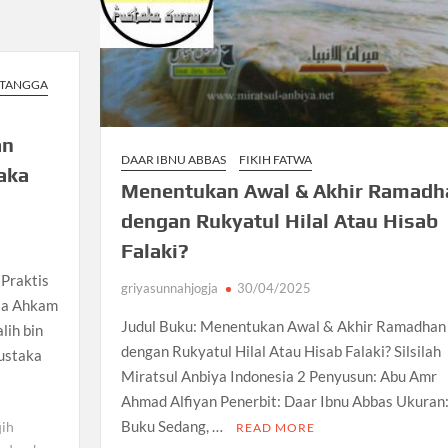
 TANGGA
an
DAAR IBNU ABBAS
FIKIH FATWA
taka
Menentukan Awal & Akhir Ramadh
dengan Rukyatul Hilal Atau Hisab
Falaki?
 Praktis
griyasunnahjogja
30/04/2025
Ala Ahkam
Judul Buku: Menentukan Awal & Akhir Ramadhan
lih bin
dengan Rukyatul Hilal Atau Hisab Falaki? Silsilah
Pustaka
Miratsul Anbiya Indonesia 2 Penyusun: Abu Amr
Ahmad Alfiyan Penerbit: Daar Ibnu Abbas Ukuran
Buku Sedang, …
qih
READ MORE