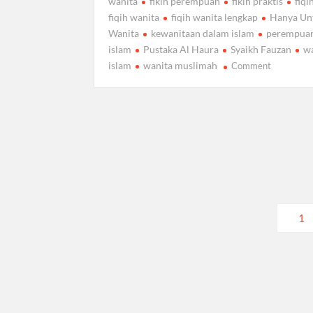
wanita
fikih perempuan
fikih praktis
fiqi
fiqih wanita
fiqih wanita lengkap
Hanya Un
Wanita
kewanitaan dalam islam
perempua
islam
Pustaka Al Haura
Syaikh Fauzan
w
on
islam
wanita muslimah
Comment
Hanya
Untuk
Wanita,
Bimbingan
Fikih
Praktis
Bagi
Wanita
Pustaka
Paginasi
1
Al-
pos
Haura