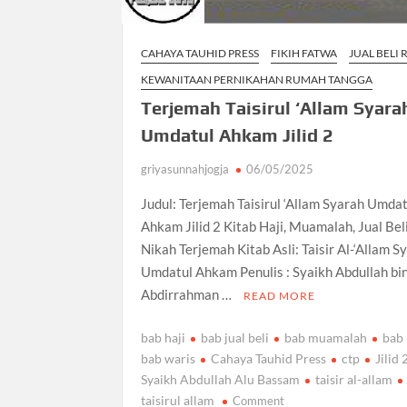
CAHAYA TAUHID PRESS
FIKIH FATWA
JUAL BELI 
KEWANITAAN PERNIKAHAN RUMAH TANGGA
Terjemah Taisirul ‘Allam Syara
Umdatul Ahkam Jilid 2
griyasunnahjogja
06/05/2025
Judul: Terjemah Taisirul ‘Allam Syarah Umda
Ahkam Jilid 2 Kitab Haji, Muamalah, Jual Beli
Nikah Terjemah Kitab Asli: Taisir Al-‘Allam S
Umdatul Ahkam Penulis : Syaikh Abdullah bi
Abdirrahman …
READ MORE
bab haji
bab jual beli
bab muamalah
bab
bab waris
Cahaya Tauhid Press
ctp
Jilid 
Syaikh Abdullah Alu Bassam
taisir al-allam
on
taisirul allam
Comment