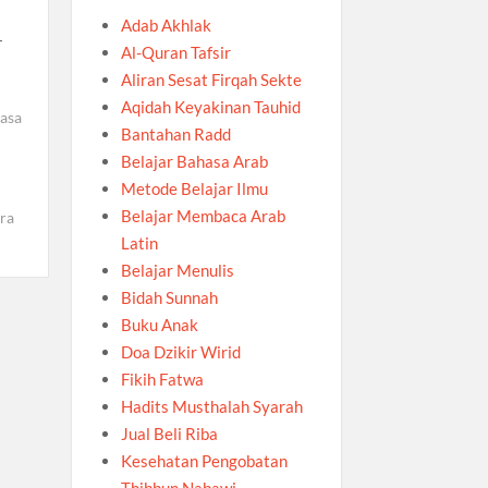
Adab Akhlak
+
Al-Quran Tafsir
Aliran Sesat Firqah Sekte
Aqidah Keyakinan Tauhid
hasa
Bantahan Radd
Belajar Bahasa Arab
Metode Belajar Ilmu
Belajar Membaca Arab
ra
Latin
Belajar Menulis
Bidah Sunnah
Buku Anak
Doa Dzikir Wirid
Fikih Fatwa
Hadits Musthalah Syarah
Jual Beli Riba
Kesehatan Pengobatan
Thibbun Nabawi