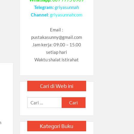
Telegram:
griyasunnah
Channel
:
griyasunnahcom
Email :
pustakasunny@gmail.com
Jam kerja: 09.00 – 15.00
setiap hari
Waktu shalat istirahat
Cari di Web ini
Cari
untuk:
n
Kategori Buku