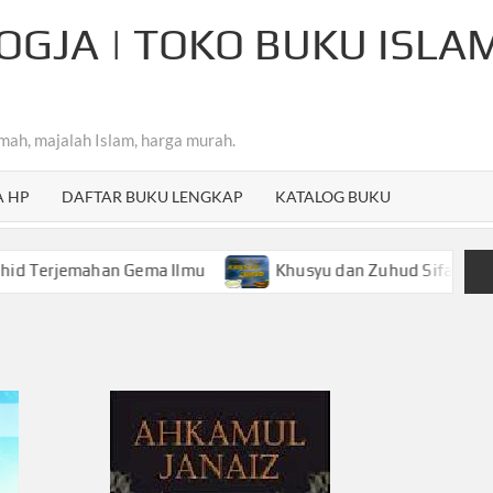
OGJA | TOKO BUKU ISLA
mah, majalah Islam, harga murah.
A HP
DAFTAR BUKU LENGKAP
KATALOG BUKU
ahan Gema Ilmu
Khusyu dan Zuhud Sifat Mulia Hamba Ar