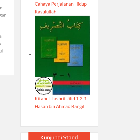
Cahaya Perjalanan Hidup
an
Rasulullah
gan
fi
h
ul
Kitabut-Tashrif Jilid 1 2 3
Hasan bin Ahmad Bangil
Kunjungi Stand