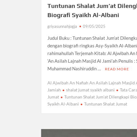
Tuntunan Shalat Jum’at Dileng
Biografi Syaikh Al-Albani
griyasunnahjogja
09/05/2025
Judul Buku : Tuntunan Shalat Jum’at Dilengk
dengan biografi ringkas Asy-Syaikh Al-Alban
rahimahullah Terjemah Kitab: Al Ajwibah An 
‘An Asilah Lajnah Masjid Al Jami’ah Penulis :
Muhammad Nashiruddin …
READ MORE
Al Ajwibah An Nafiah An Asilah Lajnah Masjid 
Jamiah
shalat jumat syaikh albani
Tata Car
Jumat
Tuntunan Shalat Jum'at Dilengkapi Bio
Syaikh Al-Albani
Tuntunan Shalat Jumat