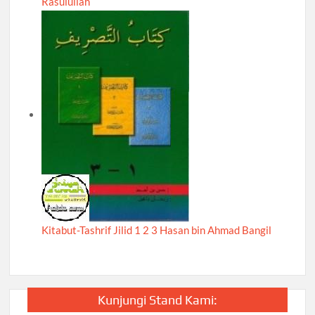
Rasulullah
Kitabut-Tashrif Jilid 1 2 3 Hasan bin Ahmad Bangil
Kunjungi Stand Kami: