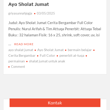
Ayo Sholat Jumat
griyasunnahjogja
03/05/2025
Judul: Ayo Sholat Jumat Cerita Bergambar Full Color
Penulis: Nurul Arifah & Tim Attuqa Penerbit: Attuqa Tebal
Buku : 32 halaman Fisik: 16 x 25, shrink, soft cover, uv, isi
…
READ MORE
ayo shalat jumat
Ayo Sholat Jumat
bermain belajar
Cerita Bergambar
Full Color
penerbit at-tuqa
permainan
shalat jumat untuk anak
on
Comment
Ayo
Sholat
Jumat
Kontak