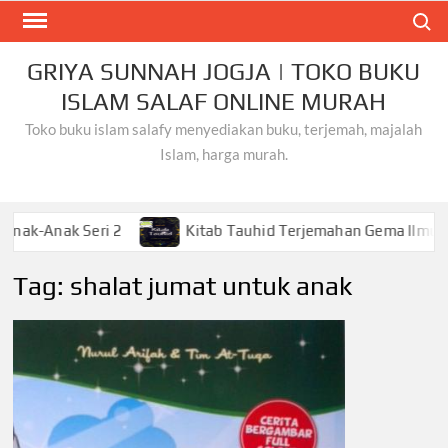
Skip
Search
to
content
GRIYA SUNNAH JOGJA | TOKO BUKU
ISLAM SALAF ONLINE MURAH
Toko buku islam salafy menyediakan buku, terjemah, majalah
Islam, harga murah.
k Seri 2
Kitab Tauhid Terjemahan Gema Ilmu
K
Tag:
shalat jumat untuk anak