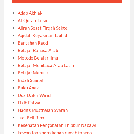
Adab Akhlak
Al-Quran Tafsir
Aliran Sesat Firqah Sekte
Aqidah Keyakinan Tauhid
Bantahan Radd
Belajar Bahasa Arab
Metode Belajar Ilmu
Belajar Membaca Arab Latin
Belajar Menulis
Bidah Sunnah
Buku Anak
Doa Dzikir Wirid
Fikih Fatwa
Hadits Musthalah Syarah
Jual Beli Riba
Kesehatan Pengobatan Thibbun Nabawi
kewanitaan pernikahan rumah tangga