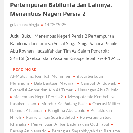
Pertempuran Babilonia dan Lainnya,
Menembus Negeri Persia 2
griyasunnahjogja
14/05/2025
Judul Buku: Menembus Negeri Persia 2 Pertempuran
Babilonia dan Lainnya Serial Singa-Singa Sahara Penulis:
Abu Royhan Hudzaifah dan Tim As-Salam Penerbit:
SKETSI (Sketsa Islam Assalam Group) Tebal: xiv + 194 …
READ MORE
Al-Mutsanna Kembali Memimpin
Badai Serbuan
Mujahidin
Bala Bantuan Madinah
Campuh Al Buwaib
Ekspedisi Anbar dan Ain At-Tamer
Hasungan Abu Zubaid
Menembus Negeri Persia 2
Mesopotamia Kembali Ke
Pasukan Islam
Mundur Ke Padang Pasir
Operasi Militer
Daumat Al Jandal
Panglima Abu Ubaid
Penaklukan
Hiroh
Penyerangan Suq Baghdad
Penyerangan Suq
Khanafis
Penyerbuan Anbar Baduria dan Quthrabul
Perang An Namariq
Perang As-Saqanhiyyah dan Barusma