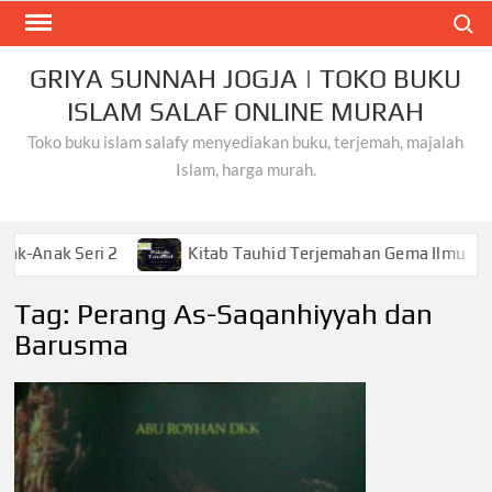
Skip
Search
to
content
GRIYA SUNNAH JOGJA | TOKO BUKU
ISLAM SALAF ONLINE MURAH
Toko buku islam salafy menyediakan buku, terjemah, majalah
Islam, harga murah.
Seri 2
Kitab Tauhid Terjemahan Gema Ilmu
Khu
Tag:
Perang As-Saqanhiyyah dan
Barusma