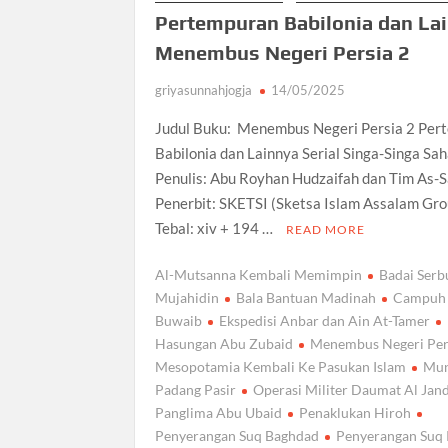
Pertempuran Babilonia dan Lai
Menembus Negeri Persia 2
griyasunnahjogja
14/05/2025
Judul Buku: Menembus Negeri Persia 2 Per
Babilonia dan Lainnya Serial Singa-Singa Sa
Penulis: Abu Royhan Hudzaifah dan Tim As-
Penerbit: SKETSI (Sketsa Islam Assalam Gro
Tebal: xiv + 194 …
READ MORE
Al-Mutsanna Kembali Memimpin
Badai Serb
Mujahidin
Bala Bantuan Madinah
Campuh 
Buwaib
Ekspedisi Anbar dan Ain At-Tamer
Hasungan Abu Zubaid
Menembus Negeri Per
Mesopotamia Kembali Ke Pasukan Islam
Mun
Padang Pasir
Operasi Militer Daumat Al Jan
Panglima Abu Ubaid
Penaklukan Hiroh
Penyerangan Suq Baghdad
Penyerangan Suq 