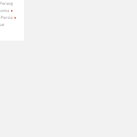
Perang
rusma
 Persia
sar