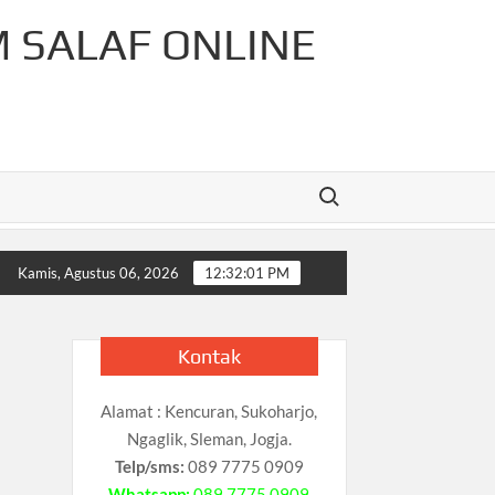
M SALAF ONLINE
Search for:
r-Rahman Cahaya Tauhid Press
Pelajaran Matematika Untuk
Kamis, Agustus 06, 2026
12:32:02 PM
Kontak
Alamat : Kencuran, Sukoharjo,
Ngaglik, Sleman, Jogja.
Telp/sms:
089 7775 0909
Whatsapp:
089 7775 0909