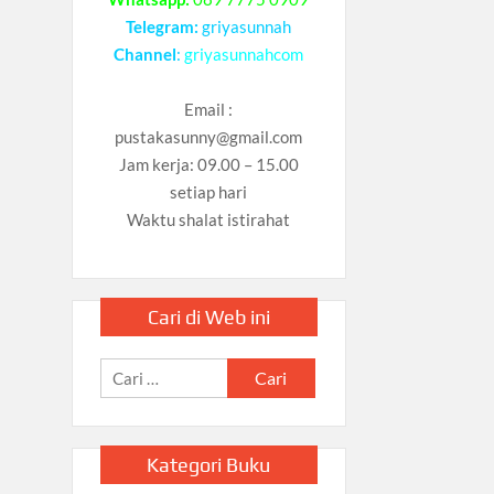
Telegram:
griyasunnah
Channel
:
griyasunnahcom
Email :
pustakasunny@gmail.com
Jam kerja: 09.00 – 15.00
setiap hari
Waktu shalat istirahat
Cari di Web ini
Cari
untuk:
Kategori Buku