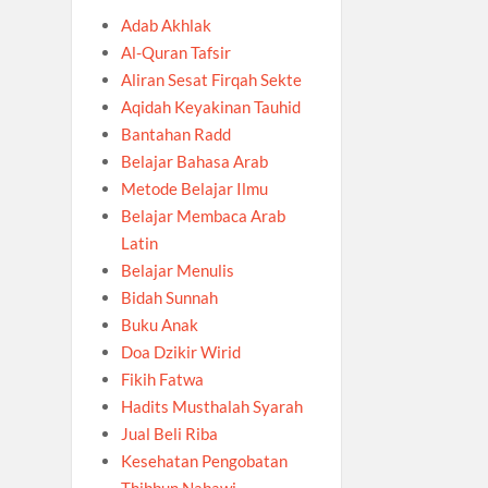
Adab Akhlak
Al-Quran Tafsir
Aliran Sesat Firqah Sekte
Aqidah Keyakinan Tauhid
Bantahan Radd
Belajar Bahasa Arab
Metode Belajar Ilmu
Belajar Membaca Arab
Latin
Belajar Menulis
Bidah Sunnah
Buku Anak
Doa Dzikir Wirid
Fikih Fatwa
Hadits Musthalah Syarah
Jual Beli Riba
Kesehatan Pengobatan
Thibbun Nabawi