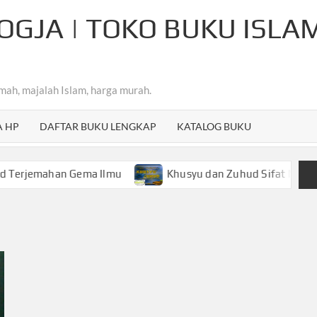
OGJA | TOKO BUKU ISLA
mah, majalah Islam, harga murah.
A HP
DAFTAR BUKU LENGKAP
KATALOG BUKU
ahan Gema Ilmu
Khusyu dan Zuhud Sifat Mulia Hamba A
d