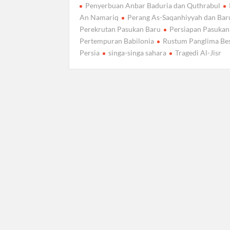
Penyerbuan Anbar Baduria dan Quthrabul
An Namariq
Perang As-Saqanhiyyah dan Ba
Perekrutan Pasukan Baru
Persiapan Pasukan
Pertempuran Babilonia
Rustum Panglima Be
Persia
singa-singa sahara
Tragedi Al-Jisr