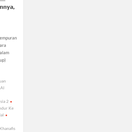
nnya,
tempuran
hara
Salam
up)
uan
Al
sia 2
dur Ke
dal
Khanafis