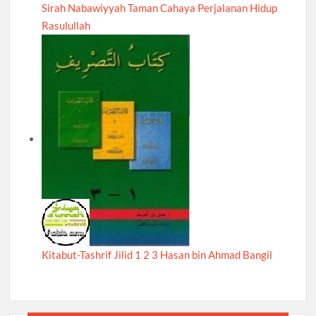
Sirah Nabawiyyah Taman Cahaya Perjalanan Hidup
Rasulullah
Kitabut-Tashrif Jilid 1 2 3 Hasan bin Ahmad Bangil