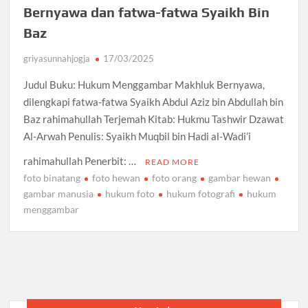
Bernyawa dan fatwa-fatwa Syaikh Bin
Baz
griyasunnahjogja
17/03/2025
Judul Buku: Hukum Menggambar Makhluk Bernyawa,
dilengkapi fatwa-fatwa Syaikh Abdul Aziz bin Abdullah bin
Baz rahimahullah Terjemah Kitab: Hukmu Tashwir Dzawat
Al-Arwah Penulis: Syaikh Muqbil bin Hadi al-Wadi’i
rahimahullah Penerbit: …
READ MORE
foto binatang
foto hewan
foto orang
gambar hewan
gambar manusia
hukum foto
hukum fotografi
hukum
menggambar