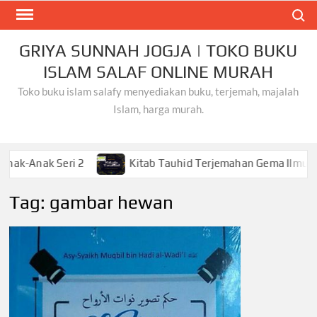
Skip
Search
to
content
GRIYA SUNNAH JOGJA | TOKO BUKU
ISLAM SALAF ONLINE MURAH
Toko buku islam salafy menyediakan buku, terjemah, majalah
Islam, harga murah.
k Seri 2
Kitab Tauhid Terjemahan Gema Ilmu
K
Tag:
gambar hewan