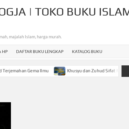
OGJA | TOKO BUKU ISLA
mah, majalah Islam, harga murah.
A HP
DAFTAR BUKU LENGKAP
KATALOG BUKU
ahan Gema Ilmu
Khusyu dan Zuhud Sifat Mulia Hamba Ar