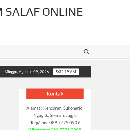
M SALAF ONLINE
Search for:
-Rahman Cahaya Tauhid Press
Pelajaran Matematika Untuk
Minggu, Agustus 09, 2026
5:32:20 AM
Kontak
Alamat : Kencuran, Sukoharjo,
Ngaglik, Sleman, Jogja.
Telp/sms:
089 7775 0909
Whatsapp:
089 7775 0909