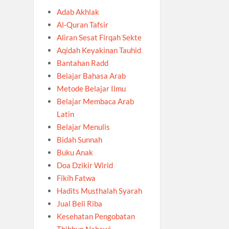
Adab Akhlak
Al-Quran Tafsir
Aliran Sesat Firqah Sekte
Aqidah Keyakinan Tauhid
Bantahan Radd
Belajar Bahasa Arab
Metode Belajar Ilmu
Belajar Membaca Arab
Latin
Belajar Menulis
Bidah Sunnah
Buku Anak
Doa Dzikir Wirid
Fikih Fatwa
Hadits Musthalah Syarah
Jual Beli Riba
Kesehatan Pengobatan
Thibbun Nabawi