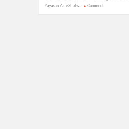
on
Yayasan Ash-Shofwa
Comment
Millah
Muhammad
Salafi
Sejati
Toobagus
Publishing