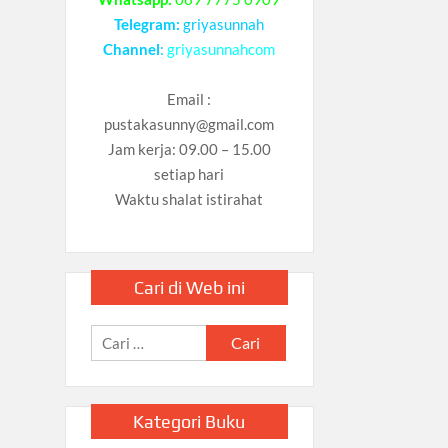
Telegram:
griyasunnah
Channel
:
griyasunnahcom
Email :
pustakasunny@gmail.com
Jam kerja: 09.00 – 15.00
setiap hari
Waktu shalat istirahat
Cari di Web ini
Cari
untuk:
Kategori Buku