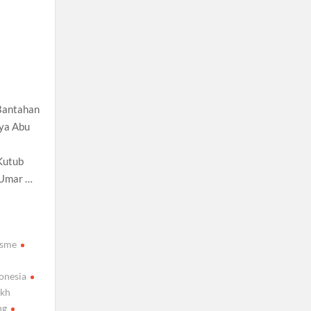
 Bantahan
rya Abu
Kutub
‘Umar …
isme
onesia
ikh
ng