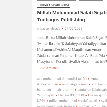
TOOBAGUS PUBLISHING
Millah Muhammad Salafi Sejati
Toobagus Publishing
griyasunnahjogja
27/02/2025
Judul Buku: Millah Muhammad Salafi Sejati
“Millah Ibrahim”& Salafiyyah Yahudiyyah ka
Muhammad ‘Ashim Al-Maqdisi dan Aman
‘Abdurrahman Terjemah Kitab: Ar-Radd ‘Ala 
Masybuhah Penulis: Syaikh Muhammad bin 
READ MORE
abu muhammad al-maqdisi takfiri
Aman
Abdurrahman
anti pengeboman
anti teror
bantahan millah ibrahim
bantahan Salafiyyah
Yahudiyyah
Densus 88 POLRI
khawarij ind
LIPIA
millah muhammad
salafi sejati
sya
muhammad umar bazmul
Toobagus Publishi