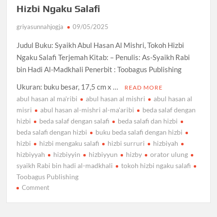
Hizbi Ngaku Salafi
griyasunnahjogja
09/05/2025
Judul Buku: Syaikh Abul Hasan Al Mishri, Tokoh Hizbi
Ngaku Salafi Terjemah Kitab: – Penulis: As-Syaikh Rabi
bin Hadi Al-Madkhali Penerbit : Toobagus Publishing
Ukuran: buku besar, 17,5 cm x …
READ MORE
abul hasan al ma'ribi
abul hasan al mishri
abul hasan al
misri
abul hasan al-mishri al-ma'aribi
beda salaf dengan
hizbi
beda salaf dengan salafi
beda salafi dan hizbi
beda salafi dengan hizbi
buku beda salafi dengan hizbi
hizbi
hizbi mengaku salafi
hizbi surruri
hizbiyah
hizbiyyah
hizbiyyin
hizbiyyun
hizby
orator ulung
syaikh Rabi bin hadi al-madkhali
tokoh hizbi ngaku salafi
Toobagus Publishing
on
Comment
Syaikh
Abul