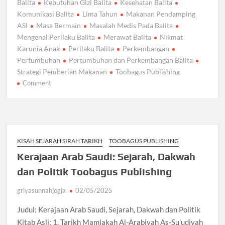
Balita
Kebutuhan Gizi Balita
Kesehatan Balita
Komunikasi Balita
Lima Tahun
Makanan Pendamping
ASI
Masa Bermain
Masalah Medis Pada Balita
Mengenal Perilaku Balita
Merawat Balita
Nikmat
Karunia Anak
Perilaku Balita
Perkembangan
Pertumbuhan
Pertumbuhan dan Perkembangan Balita
Strategi Pemberian Makanan
Toobagus Publishing
on
Comment
Buku
Merawat
Balita
Toobagus
Publishing
KISAH SEJARAH SIRAH TARIKH
TOOBAGUS PUBLISHING
Kerajaan Arab Saudi: Sejarah, Dakwah
dan Politik Toobagus Publishing
griyasunnahjogja
02/05/2025
Judul: Kerajaan Arab Saudi, Sejarah, Dakwah dan Politik
Kitab Asli: 1. Tarikh Mamlakah Al-Arabiyah As-Su’udiyah