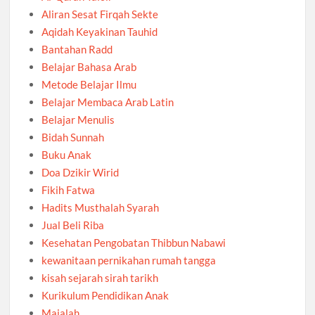
Aliran Sesat Firqah Sekte
Aqidah Keyakinan Tauhid
Bantahan Radd
Belajar Bahasa Arab
Metode Belajar Ilmu
Belajar Membaca Arab Latin
Belajar Menulis
Bidah Sunnah
Buku Anak
Doa Dzikir Wirid
Fikih Fatwa
Hadits Musthalah Syarah
Jual Beli Riba
Kesehatan Pengobatan Thibbun Nabawi
kewanitaan pernikahan rumah tangga
kisah sejarah sirah tarikh
Kurikulum Pendidikan Anak
Majalah