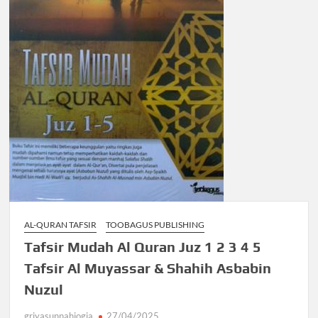
AL-QURAN TAFSIR
TOOBAGUS PUBLISHING
Tafsir Mudah Al Quran Juz 1 2 3 4 5
Tafsir Al Muyassar & Shahih Asbabin
Nuzul
griyasunnahjogja
27/04/2025