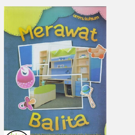
Hasan
Al
Mishri,
Tokoh
Hizbi
Ngaku
Salafi