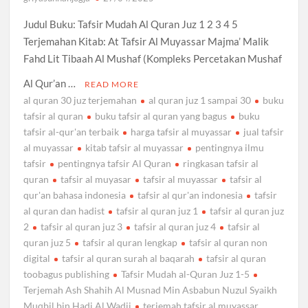
Judul Buku: Tafsir Mudah Al Quran Juz 1 2 3 4 5
Terjemahan Kitab: At Tafsir Al Muyassar Majma’ Malik
Fahd Lit Tibaah Al Mushaf (Kompleks Percetakan Mushaf
Al Qur’an …
READ MORE
al quran 30 juz terjemahan
al quran juz 1 sampai 30
buku
tafsir al quran
buku tafsir al quran yang bagus
buku
tafsir al-qur'an terbaik
harga tafsir al muyassar
jual tafsir
al muyassar
kitab tafsir al muyassar
pentingnya ilmu
tafsir
pentingnya tafsir Al Quran
ringkasan tafsir al
quran
tafsir al muyasar
tafsir al muyassar
tafsir al
qur'an bahasa indonesia
tafsir al qur'an indonesia
tafsir
al quran dan hadist
tafsir al quran juz 1
tafsir al quran juz
2
tafsir al quran juz 3
tafsir al quran juz 4
tafsir al
quran juz 5
tafsir al quran lengkap
tafsir al quran non
digital
tafsir al quran surah al baqarah
tafsir al quran
toobagus publishing
Tafsir Mudah al-Quran Juz 1-5
Terjemah Ash Shahih Al Musnad Min Asbabun Nuzul Syaikh
Muqbil bin Hadi Al Wadii
terjemah tafsir al muyassar