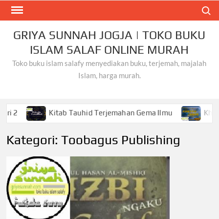
Skip
Search
to
content
GRIYA SUNNAH JOGJA | TOKO BUKU
ISLAM SALAF ONLINE MURAH
Toko buku islam salafy menyediakan buku, terjemah, majalah
Islam, harga murah.
ab Tauhid Terjemahan Gema Ilmu
Khusyu dan Zuhud Sif
Kategori:
Toobagus Publishing