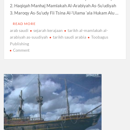
2. Haqiqah Manhaj Mamlakah Al-Arabiyah As-Su’udiyah
3. Maroqy As-Su’udy Fii Tsina Al-‘Ulama ‘ala Hukam Alu …
READ MORE
arab saudi
sejarah kerajaan
tarikh al-mamlakah al-
arabiyah as-suudiyah
tarikh saudi arabia
Toobagus
Publishing
on
Comment
Kerajaan
Arab
Saudi:
Sejarah,
Dakwah
dan
Politik
Toobagus
Publishing