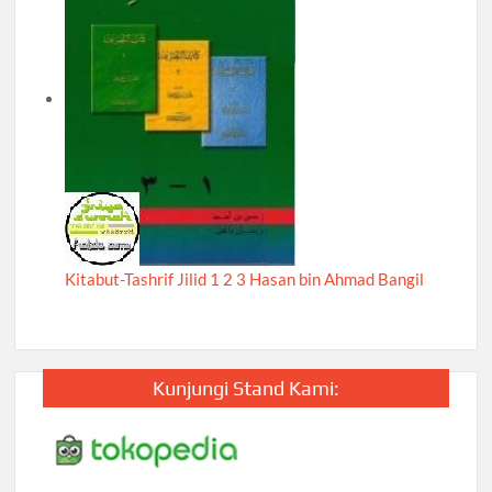
Kitabut-Tashrif Jilid 1 2 3 Hasan bin Ahmad Bangil
Kunjungi Stand Kami: