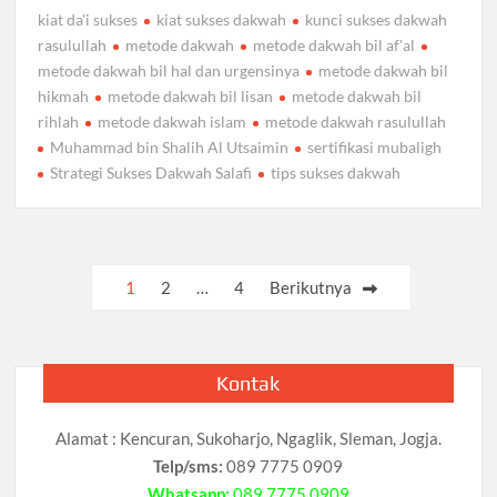
kiat da'i sukses
kiat sukses dakwah
kunci sukses dakwah
rasulullah
metode dakwah
metode dakwah bil af'al
metode dakwah bil hal dan urgensinya
metode dakwah bil
hikmah
metode dakwah bil lisan
metode dakwah bil
rihlah
metode dakwah islam
metode dakwah rasulullah
Muhammad bin Shalih Al Utsaimin
sertifikasi mubaligh
Strategi Sukses Dakwah Salafi
tips sukses dakwah
Paginasi
1
2
…
4
Berikutnya
pos
Kontak
Alamat : Kencuran, Sukoharjo, Ngaglik, Sleman, Jogja.
Telp/sms:
089 7775 0909
Whatsapp:
089 7775 0909