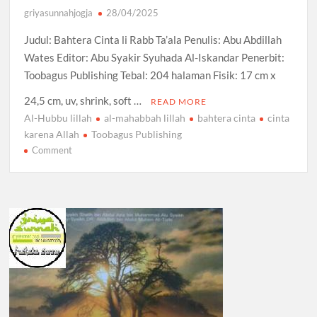
griyasunnahjogja
28/04/2025
Judul: Bahtera Cinta li Rabb Ta’ala Penulis: Abu Abdillah
Wates Editor: Abu Syakir Syuhada Al-Iskandar Penerbit:
Toobagus Publishing Tebal: 204 halaman Fisik: 17 cm x
24,5 cm, uv, shrink, soft …
READ MORE
Al-Hubbu lillah
al-mahabbah lillah
bahtera cinta
cinta
karena Allah
Toobagus Publishing
on
Comment
Bahtera
Cinta
li
Rabb
Ta’ala,
Cinta
Karena
Allah