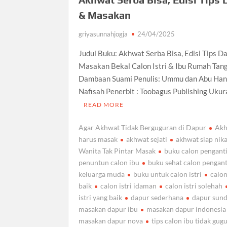
& Masakan
griyasunnahjogja
24/04/2025
Judul Buku: Akhwat Serba Bisa, Edisi Tips D
Masakan Bekal Calon Istri & Ibu Rumah Tan
Dambaan Suami Penulis: Ummu dan Abu Han
Nafisah Penerbit : Toobagus Publishing Ukur
READ MORE
Agar Akhwat Tidak Berguguran di Dapur
Ak
harus masak
akhwat sejati
akhwat siap nik
Wanita Tak Pintar Masak
buku calon pengant
penuntun calon ibu
buku sehat calon pengan
keluarga muda
buku untuk calon istri
calon
baik
calon istri idaman
calon istri solehah
istri yang baik
dapur sederhana
dapur sun
masakan dapur ibu
masakan dapur indonesia
masakan dapur nova
tips calon ibu tidak gugu