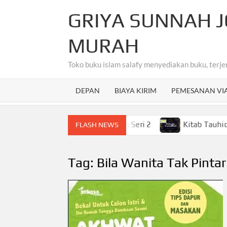
Skip
GRIYA SUNNAH J
to
content
MURAH
Toko buku islam salafy menyediakan buku, terje
DEPAN
BIAYA KIRIM
PEMESANAN VI
hasa Arab Untuk Anak-Anak Seri 2
Kitab Tauhid Terjema
FLASH NEWS
Tag:
Bila Wanita Tak Pinta