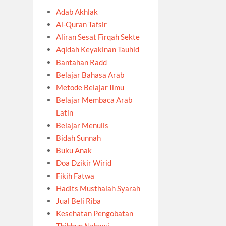
Adab Akhlak
Al-Quran Tafsir
Aliran Sesat Firqah Sekte
Aqidah Keyakinan Tauhid
Bantahan Radd
Belajar Bahasa Arab
Metode Belajar Ilmu
Belajar Membaca Arab
Latin
Belajar Menulis
Bidah Sunnah
Buku Anak
Doa Dzikir Wirid
Fikih Fatwa
Hadits Musthalah Syarah
Jual Beli Riba
Kesehatan Pengobatan
Thibbun Nabawi