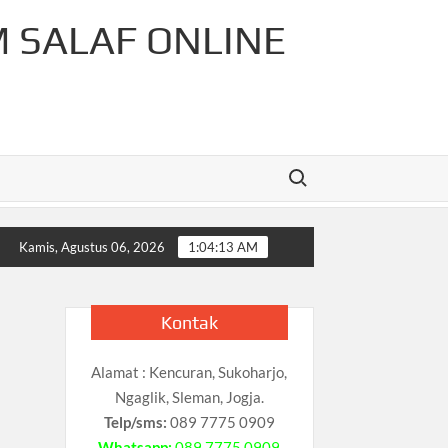
M SALAF ONLINE
Search for:
-Rahman Cahaya Tauhid Press
Pelajaran Matematika Untuk
Kamis, Agustus 06, 2026
1:04:14 AM
Kontak
Alamat : Kencuran, Sukoharjo,
Ngaglik, Sleman, Jogja.
Telp/sms:
089 7775 0909
Whatsapp:
089 7775 0909