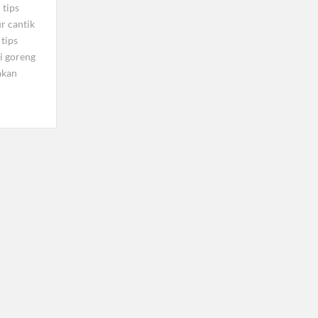
tips
ur cantik
tips
i goreng
akan