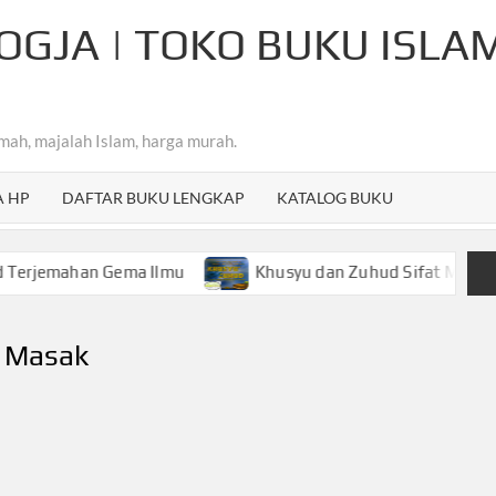
OGJA | TOKO BUKU ISLA
mah, majalah Islam, harga murah.
A HP
DAFTAR BUKU LENGKAP
KATALOG BUKU
han Gema Ilmu
Khusyu dan Zuhud Sifat Mulia Hamba Ar
r Masak