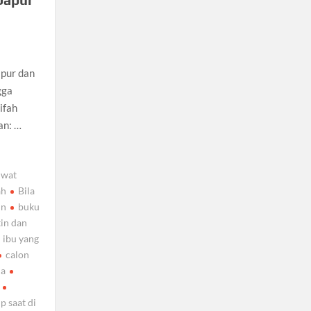
apur dan
gga
ifah
an: …
hwat
ah
Bila
in
buku
tin dan
 ibu yang
calon
da
p saat di