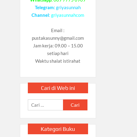
Telegram:
griyasunnah
Channel
:
griyasunnahcom
Email :
pustakasunny@gmail.com
Jam kerja: 09.00 – 15.00
setiap hari
Waktu shalat istirahat
Cari di Web ini
Cari
untuk:
Kategori Buku