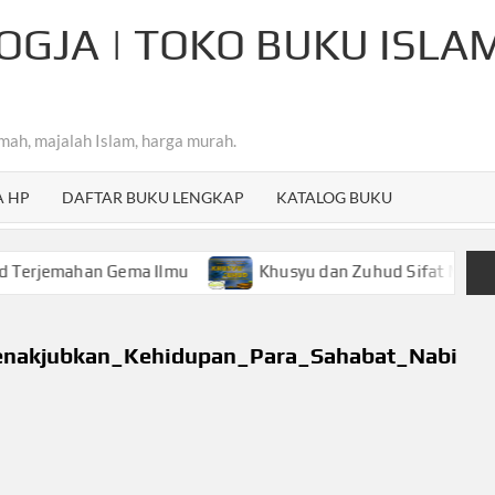
OGJA | TOKO BUKU ISLA
mah, majalah Islam, harga murah.
A HP
DAFTAR BUKU LENGKAP
KATALOG BUKU
ahan Gema Ilmu
Khusyu dan Zuhud Sifat Mulia Hamba A
enakjubkan_Kehidupan_Para_Sahabat_Nabi