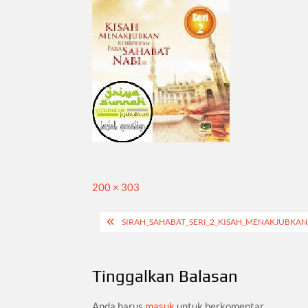
Full
200 × 303
size
Navigasi
SIRAH_SAHABAT_SERI_2_KISAH_MENAKJUBKA
pos
Tinggalkan Balasan
Anda harus
masuk
untuk berkomentar.