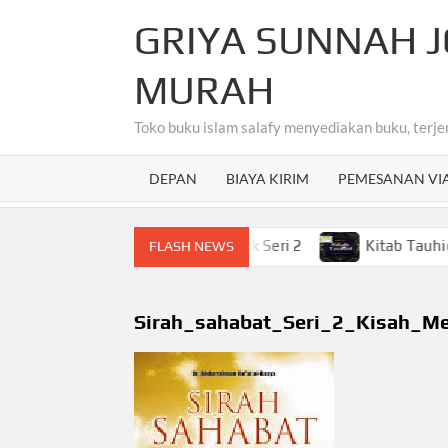
Skip
GRIYA SUNNAH J
to
content
MURAH
Toko buku islam salafy menyediakan buku, terje
DEPAN
BIAYA KIRIM
PEMESANAN VI
ahasa Arab Untuk Anak-Anak Seri 2
Kitab Tauhid Terjem
FLASH NEWS
Sirah_sahabat_Seri_2_Kisah_M