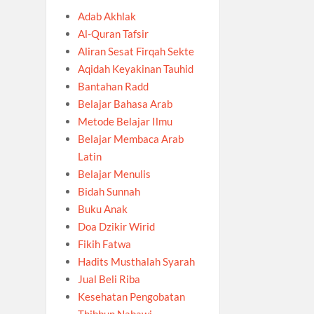
Adab Akhlak
Al-Quran Tafsir
Aliran Sesat Firqah Sekte
Aqidah Keyakinan Tauhid
Bantahan Radd
Belajar Bahasa Arab
Metode Belajar Ilmu
Belajar Membaca Arab
Latin
Belajar Menulis
Bidah Sunnah
Buku Anak
Doa Dzikir Wirid
Fikih Fatwa
Hadits Musthalah Syarah
Jual Beli Riba
Kesehatan Pengobatan
Thibbun Nabawi