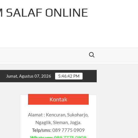
M SALAF ONLINE
Search for:
r-Rahman Cahaya Tauhid Press
Pelajaran Matematika Untu
Jumat, Agustus 07, 2026
5:46:42 PM
Kontak
Alamat : Kencuran, Sukoharjo,
Ngaglik, Sleman, Jogja.
Telp/sms:
089 7775 0909
Whatsapp:
089 7775 0909