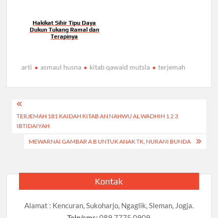
Hakikat Sihir Tipu Daya
Dukun Tukang Ramal dan
Terapinya
arti
asmaul husna
kitab qawaid mutsla
terjemah
Navigasi
TERJEMAH 181 KAIDAH KITAB AN NAHWU AL WADHIH 1 2 3
pos
IBTIDAIYAH
MEWARNAI GAMBAR A B UNTUK ANAK TK, NURANI BUNDA
Kontak
Alamat : Kencuran, Sukoharjo, Ngaglik, Sleman, Jogja.
Telp/sms:
089 7775 0909