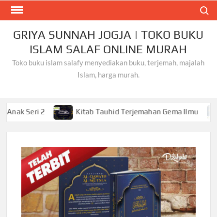
Skip
Search
to
content
GRIYA SUNNAH JOGJA | TOKO BUKU
ISLAM SALAF ONLINE MURAH
Toko buku islam salafy menyediakan buku, terjemah, majalah
Islam, harga murah.
i 2
Kitab Tauhid Terjemahan Gema Ilmu
Khusyu