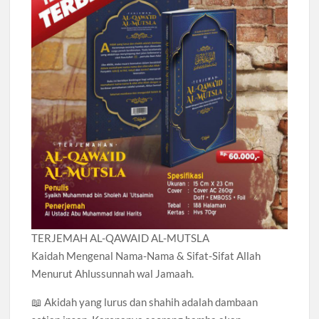
TERJEMAH AL-QAWAID AL-MUTSLA
Kaidah Mengenal Nama-Nama & Sifat-Sifat Allah
Menurut Ahlussunnah wal Jamaah.
📖 Akidah yang lurus dan shahih adalah dambaan