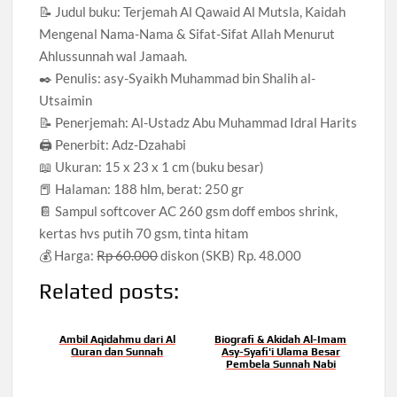
📝 Judul buku: Terjemah Al Qawaid Al Mutsla, Kaidah
Mengenal Nama-Nama & Sifat-Sifat Allah Menurut
Ahlussunnah wal Jamaah.
✒️ Penulis: asy-Syaikh Muhammad bin Shalih al-
Utsaimin
📝 Penerjemah: Al-Ustadz Abu Muhammad Idral Harits
🖨 Penerbit: Adz-Dzahabi
📖 Ukuran: 15 x 23 x 1 cm (buku besar)
📕 Halaman: 188 hlm, berat: 250 gr
📔 Sampul softcover AC 260 gsm doff embos shrink,
kertas hvs putih 70 gsm, tinta hitam
💰 Harga:
Rp 60.000
diskon (SKB) Rp. 48.000
Related posts:
Ambil Aqidahmu dari Al
Biografi & Akidah Al-Imam
Quran dan Sunnah
Asy-Syafi'i Ulama Besar
Pembela Sunnah Nabi