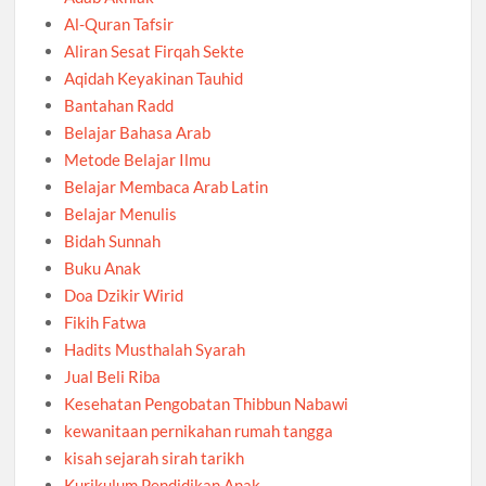
Al-Quran Tafsir
Aliran Sesat Firqah Sekte
Aqidah Keyakinan Tauhid
Bantahan Radd
Belajar Bahasa Arab
Metode Belajar Ilmu
Belajar Membaca Arab Latin
Belajar Menulis
Bidah Sunnah
Buku Anak
Doa Dzikir Wirid
Fikih Fatwa
Hadits Musthalah Syarah
Jual Beli Riba
Kesehatan Pengobatan Thibbun Nabawi
kewanitaan pernikahan rumah tangga
kisah sejarah sirah tarikh
Kurikulum Pendidikan Anak