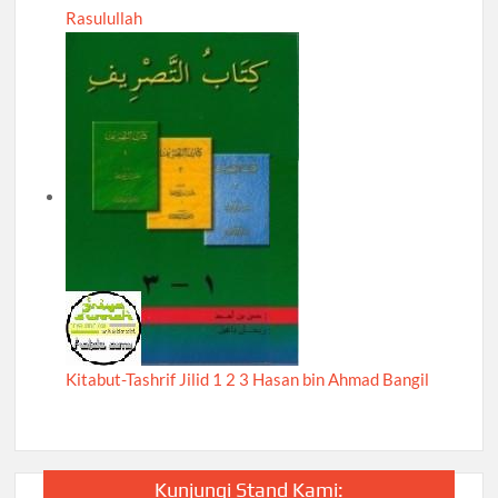
Rasulullah
Kitabut-Tashrif Jilid 1 2 3 Hasan bin Ahmad Bangil
Kunjungi Stand Kami: