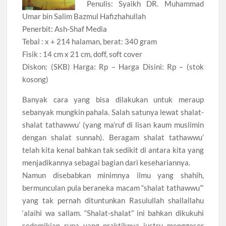
Penulis: Syaikh DR. Muhammad
Umar bin Salim Bazmul Hafizhahullah
Penerbit: Ash-Shaf Media
Tebal : x + 214 halaman, berat: 340 gram
Fisik : 14 cm x 21 cm, doff, soft cover
Diskon: (SKB) Harga: Rp – Harga Disini: Rp – (stok
kosong)
Banyak cara yang bisa dilakukan untuk meraup
sebanyak mungkin pahala. Salah satunya lewat shalat-
shalat tathawwu’ (yang ma’ruf di lisan kaum muslimin
dengan shalat sunnah). Beragam shalat tathawwu’
telah kita kenal bahkan tak sedikit di antara kita yang
menjadikannya sebagai bagian dari kesehariannya.
Namun disebabkan minimnya ilmu yang shahih,
bermunculan pula beraneka macam “shalat tathawwu”‘
yang tak pernah dituntunkan Rasulullah shallallahu
‘alaihi wa sallam. “Shalat-shalat” ini bahkan dikukuhi
sedemikian rupa yang praktiknya justru menggeser