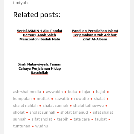
ilmiyah.
Related posts:
Serial ASMIN 1 Aku Pandai
Panduan Pernikahan Islami
Bersuci, Anak Saleh
Terjemahan Kitab Adabuz
Mencontoh Ibadah Nabi
Zifaf Al-Albani
Sirah Nabawiyyah, Taman
Cahaya Perjalanan Hidup
Rasulullah
ash-shaf media
awwabin
buku
fajar
hajat
kumpulan
mutlak
rawatib
rowatib
shalat
shalat nafilah
shalat sunnah
shalat tathawwu
sholat
sholat sunnah
sholat tahajjud
sifat shalat
sunnah
sifat sholat
tasbih
tata cara
taubat
tuntunan
wudhu