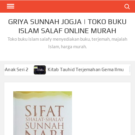
Skip
Search
to
content
GRIYA SUNNAH JOGJA | TOKO BUKU
ISLAM SALAF ONLINE MURAH
Toko buku islam salafy menyediakan buku, terjemah, majalah
Islam, harga murah.
ri 2
Kitab Tauhid Terjemahan Gema Ilmu
Khusy