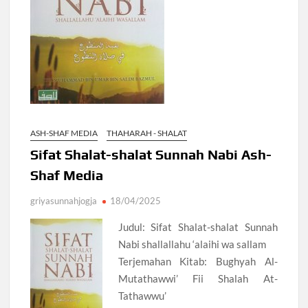
ASH-SHAF MEDIA
THAHARAH - SHALAT
Sifat Shalat-shalat Sunnah Nabi Ash-
Shaf Media
griyasunnahjogja
18/04/2025
Judul: Sifat Shalat-shalat Sunnah
Nabi shallallahu ‘alaihi wa sallam
Terjemahan Kitab: Bughyah Al-
Mutathawwi’ Fii Shalah At-
Tathawwu’