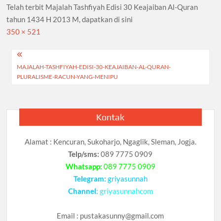
Telah terbit Majalah Tashfiyah Edisi 30 Keajaiban Al-Quran
tahun 1434 H 2013 M, dapatkan di sini
Full
350 × 521
size
Navigasi
MAJALAH-TASHFIYAH-EDISI-30-KEAJAIBAN-AL-QURAN-
pos
PLURALISME-RACUN-YANG-MENIPU
Kontak
Alamat : Kencuran, Sukoharjo, Ngaglik, Sleman, Jogja.
Telp/sms:
089 7775 0909
Whatsapp:
089 7775 0909
Telegram:
griyasunnah
Channel
:
griyasunnahcom
Email :
pustakasunny@gmail.com