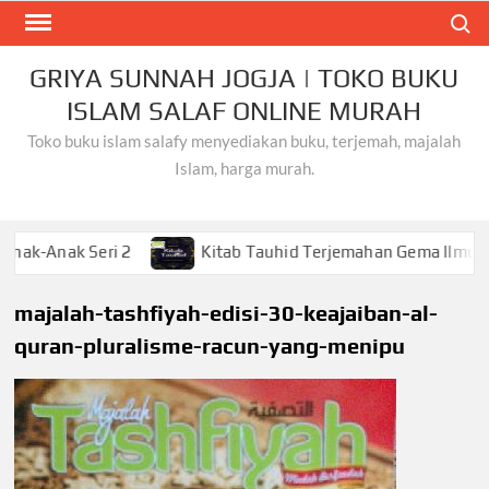
Skip
Search
to
content
GRIYA SUNNAH JOGJA | TOKO BUKU
ISLAM SALAF ONLINE MURAH
Toko buku islam salafy menyediakan buku, terjemah, majalah
Islam, harga murah.
 Seri 2
Kitab Tauhid Terjemahan Gema Ilmu
Kh
majalah-tashfiyah-edisi-30-keajaiban-al-
quran-pluralisme-racun-yang-menipu