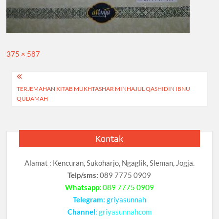
Full
375 × 587
size
Navigasi
TERJEMAHAN KITAB MUKHTASHAR MINHAJUL QASHIDIN IBNU
pos
QUDAMAH
Kontak
Alamat : Kencuran, Sukoharjo, Ngaglik, Sleman, Jogja.
Telp/sms:
089 7775 0909
Whatsapp:
089 7775 0909
Telegram:
griyasunnah
Channel
:
griyasunnahcom