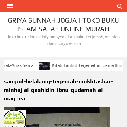
Skip
Search
to
content
GRIYA SUNNAH JOGJA | TOKO BUKU
ISLAM SALAF ONLINE MURAH
Toko buku islam salafy menyediakan buku, terjemah, majalah
Islam, harga murah.
k Seri 2
Kitab Tauhid Terjemahan Gema Ilmu
K
sampul-belakang-terjemah-mukhtashar-
minhaj-al-qashidin-ibnu-qudamah-al-
maqdisi