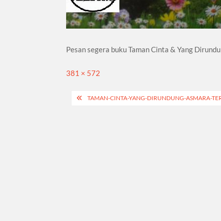
Pesan segera buku Taman Cinta & Yang Dirundu
Full
381 × 572
size
Navigasi
TAMAN-CINTA-YANG-DIRUNDUNG-ASMARA-TER
pos