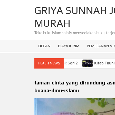
Skip
GRIYA SUNNAH J
to
content
MURAH
Toko buku islam salafy menyediakan buku, terje
DEPAN
BIAYA KIRIM
PEMESANAN VI
hasa Arab Untuk Anak-Anak Seri 2
Kitab Tauhid Terjem
FLASH NEWS
taman-cinta-yang-dirundung-asm
buana-ilmu-islami