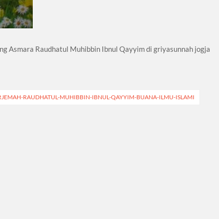
ng Asmara Raudhatul Muhibbin Ibnul Qayyim di griyasunnah jogja
JEMAH-RAUDHATUL-MUHIBBIN-IBNUL-QAYYIM-BUANA-ILMU-ISLAMI