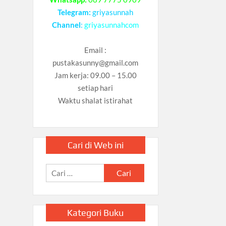
Telegram:
griyasunnah
Channel
:
griyasunnahcom
Email :
pustakasunny@gmail.com
Jam kerja: 09.00 – 15.00
setiap hari
Waktu shalat istirahat
Cari di Web ini
Cari
untuk:
Kategori Buku