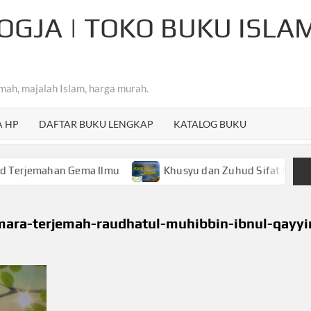
OGJA | TOKO BUKU ISLA
mah, majalah Islam, harga murah.
A HP
DAFTAR BUKU LENGKAP
KATALOG BUKU
ahan Gema Ilmu
Khusyu dan Zuhud Sifat Mulia Hamba Ar
ara-terjemah-raudhatul-muhibbin-ibnul-qayy