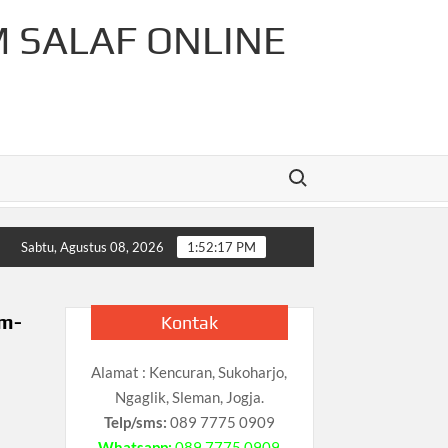
M SALAF ONLINE
Search for:
-Rahman Cahaya Tauhid Press
Pelajaran Matematika Untuk
Sabtu, Agustus 08, 2026
1:52:18 PM
im-
Kontak
Alamat : Kencuran, Sukoharjo,
Ngaglik, Sleman, Jogja.
Telp/sms:
089 7775 0909
Whatsapp:
089 7775 0909