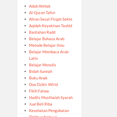
Adab Akhlak
Al-Quran Tafsir
Aliran Sesat Firqah Sekte
Aqidah Keyakinan Tauhid
Bantahan Radd
Belajar Bahasa Arab
Metode Belajar Ilmu
Belajar Membaca Arab
Latin
Belajar Menulis
Bidah Sunnah
Buku Anak
Doa Dzikir Wirid
Fikih Fatwa
Hadits Musthalah Syarah
Jual Beli Riba
Kesehatan Pengobatan
Thibbun Nabawi