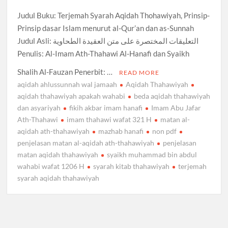
Judul Buku: Terjemah Syarah Aqidah Thohawiyah, Prinsip-
Prinsip dasar Islam menurut al-Qur’an dan as-Sunnah
Judul Asli: التعليقات المختصرة على متن العقيدة الطحاوية
Penulis: Al-Imam Ath-Thahawi Al-Hanafi dan Syaikh
Shalih Al-Fauzan Penerbit: …
READ MORE
aqidah ahlussunnah wal jamaah
Aqidah Thahawiyah
aqidah thahawiyah apakah wahabi
beda aqidah thahawiyah
dan asyariyah
fikih akbar imam hanafi
Imam Abu Jafar
Ath-Thahawi
imam thahawi wafat 321 H
matan al-
aqidah ath-thahawiyah
mazhab hanafi
non pdf
penjelasan matan al-aqidah ath-thahawiyah
penjelasan
matan aqidah thahawiyah
syaikh muhammad bin abdul
wahabi wafat 1206 H
syarah kitab thahawiyah
terjemah
syarah aqidah thahawiyah