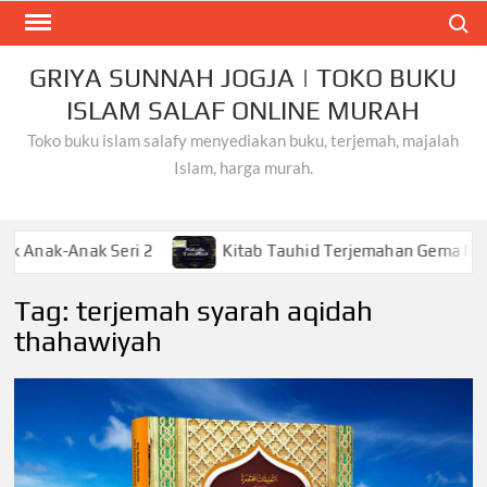
Skip
Search
to
content
GRIYA SUNNAH JOGJA | TOKO BUKU
ISLAM SALAF ONLINE MURAH
Toko buku islam salafy menyediakan buku, terjemah, majalah
Islam, harga murah.
Anak Seri 2
Kitab Tauhid Terjemahan Gema Ilmu
Tag:
terjemah syarah aqidah
thahawiyah