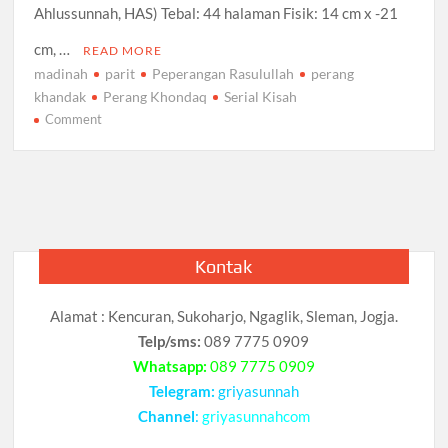
Ahlussunnah, HAS) Tebal: 44 halaman Fisik: 14 cm x -21
cm, …
READ MORE
madinah
parit
Peperangan Rasulullah
perang
khandak
Perang Khondaq
Serial Kisah
on
Comment
Perang
Khondaq,
Serial
Kisah
Peperangan
Rasulullah
Kontak
Alamat : Kencuran, Sukoharjo, Ngaglik, Sleman, Jogja.
Telp/sms:
089 7775 0909
Whatsapp:
089 7775 0909
Telegram:
griyasunnah
Channel
:
griyasunnahcom