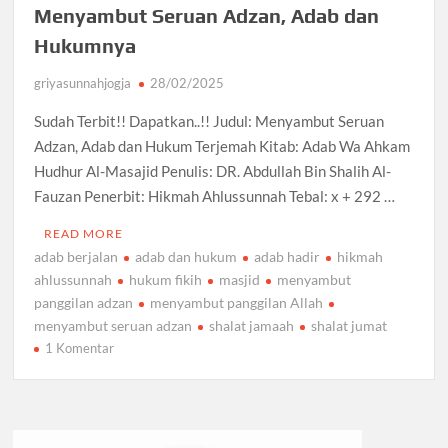
Menyambut Seruan Adzan, Adab dan
Hukumnya
griyasunnahjogja
28/02/2025
Sudah Terbit!! Dapatkan..!! Judul: Menyambut Seruan
Adzan, Adab dan Hukum Terjemah Kitab: Adab Wa Ahkam
Hudhur Al-Masajid Penulis: DR. Abdullah Bin Shalih Al-
Fauzan Penerbit: Hikmah Ahlussunnah Tebal: x + 292 …
READ MORE
adab berjalan
adab dan hukum
adab hadir
hikmah
ahlussunnah
hukum fikih
masjid
menyambut
panggilan adzan
menyambut panggilan Allah
menyambut seruan adzan
shalat jamaah
shalat jumat
pada
1 Komentar
Menyambut
Seruan
Adzan,
Adab