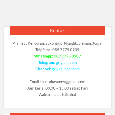
Panggilan
Adzan,
Adab
Dan
Hukum
Kontak
Alamat : Kencuran, Sukoharjo, Ngaglik, Sleman, Jogja.
Telp/sms:
089 7775 0909
Whatsapp:
089 7775 0909
Telegram:
griyasunnah
Channel
:
griyasunnahcom
Email :
pustakasunny@gmail.com
Jam kerja: 09.00 – 15.00 setiap hari
Waktu shalat istirahat