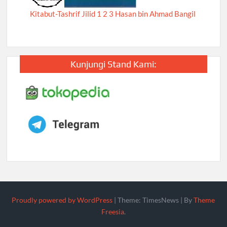
Kitabut-Tashrif Jilid 1 2 3 Hasan bin Ahmad Bangil
Kunjungi Stand Kami:
Proudly powered by WordPress
|
Theme: TimesNews
|
By
Theme
Freesia
.