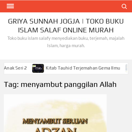
Skip
Search
to
content
GRIYA SUNNAH JOGJA | TOKO BUKU
ISLAM SALAF ONLINE MURAH
Toko buku islam salafy menyediakan buku, terjemah, majalah
Islam, harga murah.
i 2
Kitab Tauhid Terjemahan Gema Ilmu
Khusyu
Tag:
menyambut panggilan Allah