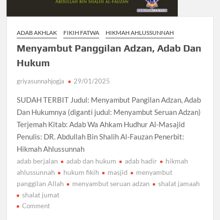
ADAB AKHLAK
FIKIH FATWA
HIKMAH AHLUSSUNNAH
Menyambut Panggilan Adzan, Adab Dan
Hukum
griyasunnahjogja
29/01/2025
SUDAH TERBIT Judul: Menyambut Pangilan Adzan, Adab
Dan Hukumnya (diganti judul: Menyambut Seruan Adzan)
Terjemah Kitab: Adab Wa Ahkam Hudhur Al-Masajid
Penulis: DR. Abdullah Bin Shalih Al-Fauzan Penerbit:
Hikmah Ahlussunnah
adab berjalan
adab dan hukum
adab hadir
hikmah
ahlussunnah
hukum fikih
masjid
menyambut
panggilan Allah
menyambut seruan adzan
shalat jamaah
shalat jumat
on
Comment
Menyambut