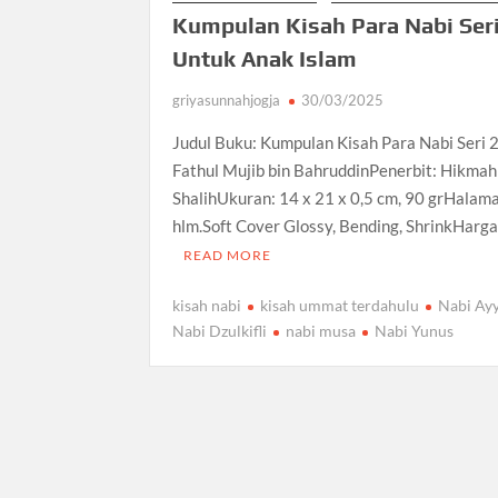
Kumpulan Kisah Para Nabi Seri
Untuk Anak Islam
griyasunnahjogja
30/03/2025
Judul Buku: Kumpulan Kisah Para Nabi Seri 2
Fathul Mujib bin BahruddinPenerbit: Hikma
ShalihUkuran: 14 x 21 x 0,5 cm, 90 grHalam
hlm.Soft Cover Glossy, Bending, ShrinkHarga
READ MORE
kisah nabi
kisah ummat terdahulu
Nabi Ay
Nabi Dzulkifli
nabi musa
Nabi Yunus