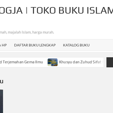
OGJA | TOKO BUKU ISLA
mah, majalah Islam, harga murah.
A HP
DAFTAR BUKU LENGKAP
KATALOG BUKU
ahan Gema Ilmu
Khusyu dan Zuhud Sifat Mulia Hamba Ar
lu