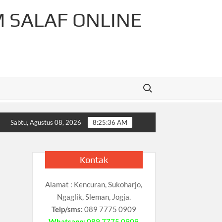
M SALAF ONLINE
Search for:
-Rahman Cahaya Tauhid Press
Pelajaran Matematika Untuk
Sabtu, Agustus 08, 2026
8:25:37 AM
Kontak
Alamat : Kencuran, Sukoharjo,
Ngaglik, Sleman, Jogja.
Telp/sms:
089 7775 0909
Whatsapp:
089 7775 0909