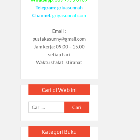
Telegram:
griyasunnah
Channel
:
griyasunnahcom
Email :
pustakasunny@gmail.com
Jam kerja: 09.00 – 15.00
setiap hari
Waktu shalat istirahat
Cari di Web ini
Cari
untuk:
Kategori Buku