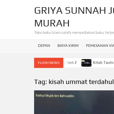
Skip
GRIYA SUNNAH J
to
content
MURAH
Toko buku islam salafy menyediakan buku, terje
DEPAN
BIAYA KIRIM
PEMESANAN VI
hasa Arab Untuk Anak-Anak Seri 2
Kitab Tauhid Terjem
FLASH NEWS
Tag:
kisah ummat terdahu