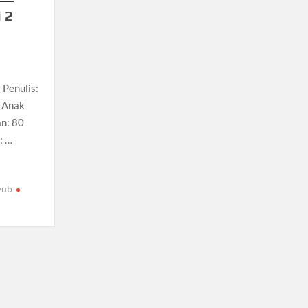
 2
 Penulis:
h Anak
an: 80
: …
yub