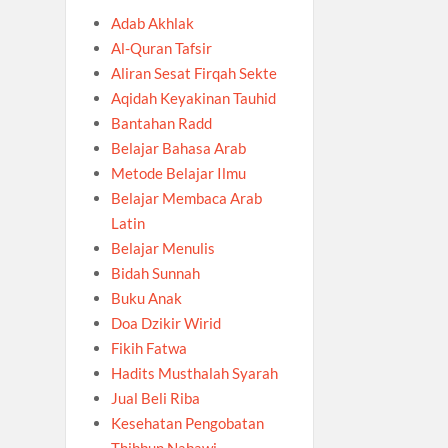
Adab Akhlak
Al-Quran Tafsir
Aliran Sesat Firqah Sekte
Aqidah Keyakinan Tauhid
Bantahan Radd
Belajar Bahasa Arab
Metode Belajar Ilmu
Belajar Membaca Arab
Latin
Belajar Menulis
Bidah Sunnah
Buku Anak
Doa Dzikir Wirid
Fikih Fatwa
Hadits Musthalah Syarah
Jual Beli Riba
Kesehatan Pengobatan
Thibbun Nabawi