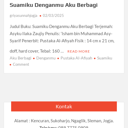
Suamiku Denganmu Aku Berbagi
griyasunnahjogja
02/03/2025
Judul Buku: Suamiku Denganmu Aku Berbagi Terjemah:
Asyku Ilaka Zaujiy Penulis: ‘Isham bin Muhammad Asy-
Syarif Penerbit: Pustaka Al-Afiyah Fisik : 14 cm x 21 cm,
doff, hard cover, Tebal: 160 …
READ MORE
Aku Berbagi
Denganmu
Pustaka Al-Afiyah
Suamiku
on
Comment
Suamiku
Denganmu
Aku
Berbagi
Kontak
Alamat : Kencuran, Sukoharjo, Ngaglik, Sleman, Jogja.
Telp/sms:
089 7775 0909