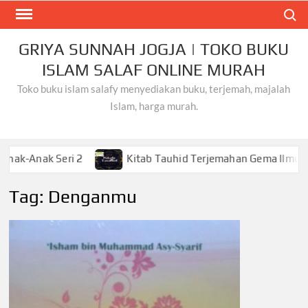
Skip
Search
to
content
GRIYA SUNNAH JOGJA | TOKO BUKU
ISLAM SALAF ONLINE MURAH
Toko buku islam salafy menyediakan buku, terjemah, majalah
Islam, harga murah.
k Seri 2
Kitab Tauhid Terjemahan Gema Ilmu
K
Tag:
Denganmu