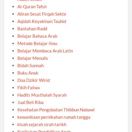
Al-Quran Tafsir
Aliran Sesat Firqah Sekte
Aqidah Keyakinan Tauhid
Bantahan Radd
Belajar Bahasa Arab
Metode Belajar Ilmu
Belajar Membaca Arab Latin
Belajar Menulis
Bidah Sunnah
Buku Anak
Doa Dzikir Wirid
Fikih Fatwa
Hadits Musthalah Syarah
Jual Beli Riba
Kesehatan Pengobatan Thibbun Nabawi
kewanitaan pernikahan rumah tangga
kisah sejarah sirah tarikh
Kurikulum Pendidikan Anak