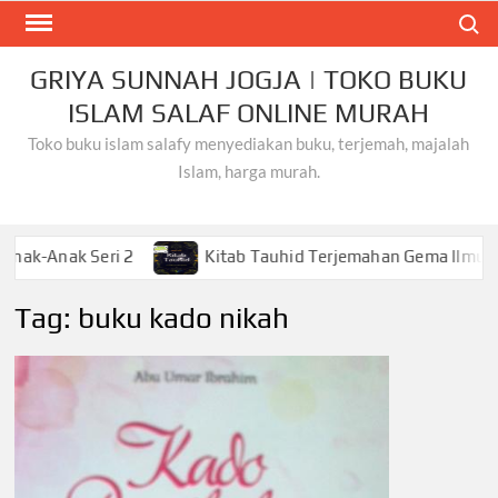
Skip
Search
to
content
GRIYA SUNNAH JOGJA | TOKO BUKU
ISLAM SALAF ONLINE MURAH
Toko buku islam salafy menyediakan buku, terjemah, majalah
Islam, harga murah.
k Seri 2
Kitab Tauhid Terjemahan Gema Ilmu
K
Tag:
buku kado nikah