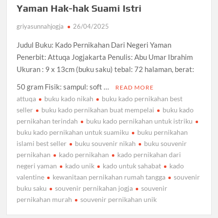
Yaman Hak-hak Suami Istri
griyasunnahjogja
26/04/2025
Judul Buku: Kado Pernikahan Dari Negeri Yaman
Penerbit: Attuqa Jogjakarta Penulis: Abu Umar Ibrahim
Ukuran : 9 x 13cm (buku saku) tebal: 72 halaman, berat:
50 gram Fisik: sampul: soft …
READ MORE
attuqa
buku kado nikah
buku kado pernikahan best
seller
buku kado pernikahan buat mempelai
buku kado
pernikahan terindah
buku kado pernikahan untuk istriku
buku kado pernikahan untuk suamiku
buku pernikahan
islami best seller
buku souvenir nikah
buku souvenir
pernikahan
kado pernikahan
kado pernikahan dari
negeri yaman
kado unik
kado untuk sahabat
kado
valentine
kewanitaan pernikahan rumah tangga
souvenir
buku saku
souvenir pernikahan jogja
souvenir
pernikahan murah
souvenir pernikahan unik