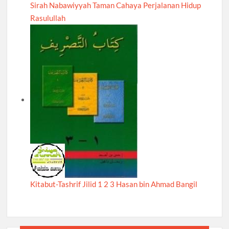
Sirah Nabawiyyah Taman Cahaya Perjalanan Hidup
Rasulullah
Kitabut-Tashrif Jilid 1 2 3 Hasan bin Ahmad Bangil