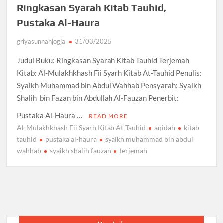
Ringkasan Syarah Kitab Tauhid,
Pustaka Al-Haura
griyasunnahjogja
31/03/2025
Judul Buku: Ringkasan Syarah Kitab Tauhid Terjemah
Kitab: Al-Mulakhkhash Fii Syarh Kitab At-Tauhid Penulis:
Syaikh Muhammad bin Abdul Wahhab Pensyarah: Syaikh
Shalih bin Fazan bin Abdullah Al-Fauzan Penerbit:
Pustaka Al-Haura …
READ MORE
Al-Mulakhkhash Fii Syarh Kitab At-Tauhid
aqidah
kitab
tauhid
pustaka al-haura
syaikh muhammad bin abdul
wahhab
syaikh shalih fauzan
terjemah