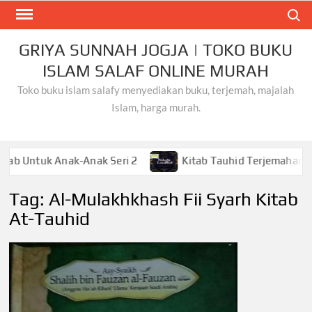
Skip
Search
to
content
GRIYA SUNNAH JOGJA | TOKO BUKU
ISLAM SALAF ONLINE MURAH
Toko buku islam salafy menyediakan buku, terjemah, majalah
Islam, harga murah.
uk Anak-Anak Seri 2
Kitab Tauhid Terjemahan Gema Ilm
Tag:
Al-Mulakhkhash Fii Syarh Kitab
At-Tauhid