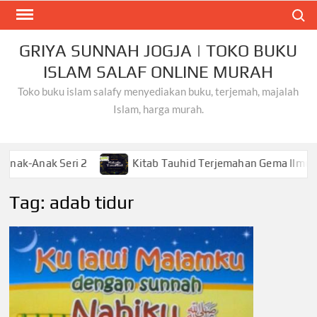
Skip
Search
to
content
GRIYA SUNNAH JOGJA | TOKO BUKU
ISLAM SALAF ONLINE MURAH
Toko buku islam salafy menyediakan buku, terjemah, majalah
Islam, harga murah.
k Seri 2
Kitab Tauhid Terjemahan Gema Ilmu
K
Tag:
adab tidur