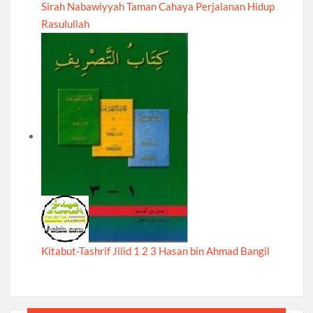
Sirah Nabawiyyah Taman Cahaya Perjalanan Hidup
Rasulullah
Kitabut-Tashrif Jilid 1 2 3 Hasan bin Ahmad Bangil