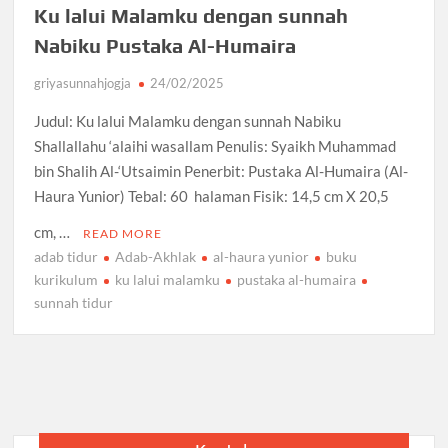
Ku lalui Malamku dengan sunnah
Nabiku Pustaka Al-Humaira
griyasunnahjogja
24/02/2025
Judul: Ku lalui Malamku dengan sunnah Nabiku
Shallallahu ‘alaihi wasallam Penulis: Syaikh Muhammad
bin Shalih Al-‘Utsaimin Penerbit: Pustaka Al-Humaira (Al-
Haura Yunior) Tebal: 60 halaman Fisik: 14,5 cm X 20,5
cm, …
READ MORE
adab tidur
Adab-Akhlak
al-haura yunior
buku
kurikulum
ku lalui malamku
pustaka al-humaira
sunnah tidur