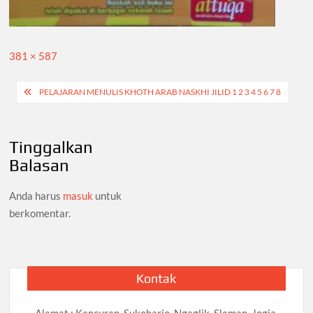
Full
381 × 587
size
Navigasi
PELAJARAN MENULIS KHOTH ARAB NASKHI JILID 1 2 3 4 5 6 7 8
pos
Tinggalkan
Balasan
Anda harus
masuk
untuk
berkomentar.
Kontak
Alamat : Kencuran, Sukoharjo, Ngaglik, Sleman, Jogja.