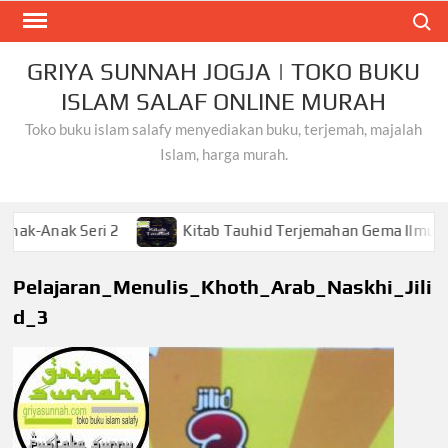
Skip
Search
to
content
GRIYA SUNNAH JOGJA | TOKO BUKU
ISLAM SALAF ONLINE MURAH
Toko buku islam salafy menyediakan buku, terjemah, majalah
Islam, harga murah.
k Seri 2
Kitab Tauhid Terjemahan Gema Ilmu
K
Pelajaran_Menulis_Khoth_Arab_Naskhi_Jili
d_3