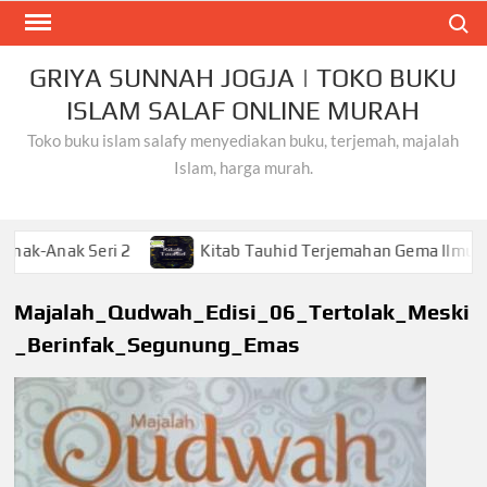
Skip
Search
to
content
GRIYA SUNNAH JOGJA | TOKO BUKU
ISLAM SALAF ONLINE MURAH
Toko buku islam salafy menyediakan buku, terjemah, majalah
Islam, harga murah.
k Seri 2
Kitab Tauhid Terjemahan Gema Ilmu
K
Majalah_Qudwah_Edisi_06_Tertolak_Meski
_Berinfak_Segunung_Emas