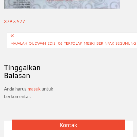
Full
379 × 577
size
Navigasi
MAJALAH_QUDWAH_EDISI_06_TERTOLAK_MESKI_BERINFAK_SEGUNUNG
pos
Tinggalkan
Balasan
Anda harus
masuk
untuk
berkomentar.
Kontak