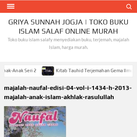
Skip
Search
to
content
GRIYA SUNNAH JOGJA | TOKO BUKU
ISLAM SALAF ONLINE MURAH
Toko buku islam salafy menyediakan buku, terjemah, majalah
Islam, harga murah.
ak Seri 2
Kitab Tauhid Terjemahan Gema Ilmu
K
majalah-naufal-edisi-04-vol-i-1434-h-2013-
majalah-anak-islam-akhlak-rasulullah