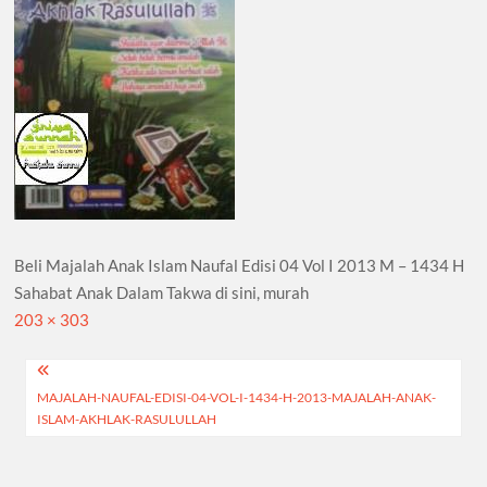
Beli Majalah Anak Islam Naufal Edisi 04 Vol I 2013 M – 1434 H
Sahabat Anak Dalam Takwa di sini, murah
Full
203 × 303
size
Navigasi
MAJALAH-NAUFAL-EDISI-04-VOL-I-1434-H-2013-MAJALAH-ANAK-
pos
ISLAM-AKHLAK-RASULULLAH