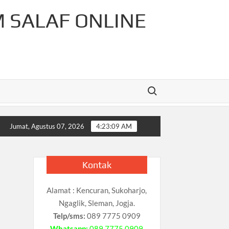
M SALAF ONLINE
Search for:
Ar-Rahman Cahaya Tauhid Press
Pelajaran Matematika Unt
Jumat, Agustus 07, 2026
4:23:09 AM
Kontak
Alamat : Kencuran, Sukoharjo,
Ngaglik, Sleman, Jogja.
Telp/sms:
089 7775 0909
Whatsapp:
089 7775 0909