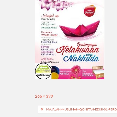
Full
266 × 399
size
Navigasi
MAJALAH-MUSLIMAH-QONITAH-EDISI-01-PER