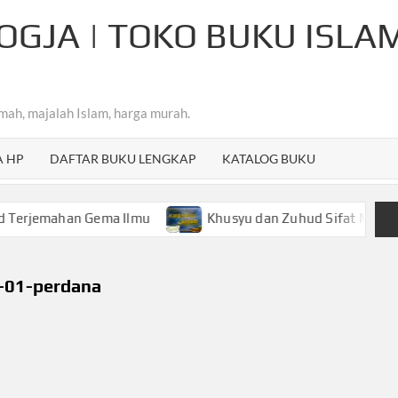
OGJA | TOKO BUKU ISLA
mah, majalah Islam, harga murah.
A HP
DAFTAR BUKU LENGKAP
KATALOG BUKU
mahan Gema Ilmu
Khusyu dan Zuhud Sifat Mulia Hamba 
-01-perdana