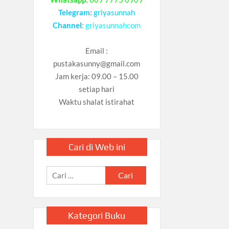
Telegram:
griyasunnah
Channel
:
griyasunnahcom
Email :
pustakasunny@gmail.com
Jam kerja: 09.00 – 15.00
setiap hari
Waktu shalat istirahat
Cari di Web ini
Cari
untuk:
Kategori Buku