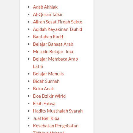
Adab Akhlak
Al-Quran Tafsir
Aliran Sesat Firqah Sekte
Aqidah Keyakinan Tauhid
Bantahan Radd
Belajar Bahasa Arab
Metode Belajar Ilmu
Belajar Membaca Arab
Latin
Belajar Menulis
Bidah Sunnah
Buku Anak
Doa Dzikir Wirid
Fikih Fatwa
Hadits Musthalah Syarah
Jual Beli Riba
Kesehatan Pengobatan
Thibbun Nabawi