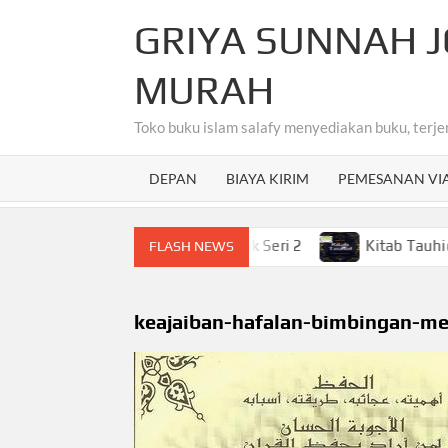
Skip
GRIYA SUNNAH J
to
content
MURAH
Toko buku islam salafy menyediakan buku, terje
DEPAN
BIAYA KIRIM
PEMESANAN VI
hasa Arab Untuk Anak-Anak Seri 2
Kitab Tauhid Terjem
FLASH NEWS
keajaiban-hafalan-bimbingan-m