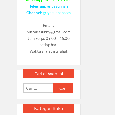
Telegram:
griyasunnah
Channel
:
griyasunnahcom
Email :
pustakasunny@gmail.com
Jam kerja: 09.00 – 15.00
setiap hari
Waktu shalat istirahat
Cari di Web ini
Cari
untuk:
Kategori Buku