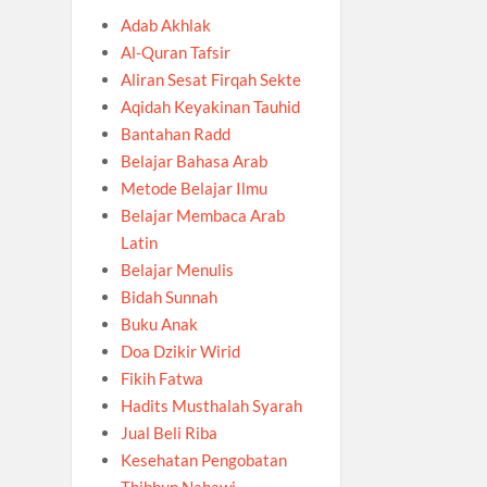
Adab Akhlak
Al-Quran Tafsir
Aliran Sesat Firqah Sekte
Aqidah Keyakinan Tauhid
Bantahan Radd
Belajar Bahasa Arab
Metode Belajar Ilmu
Belajar Membaca Arab
Latin
Belajar Menulis
Bidah Sunnah
Buku Anak
Doa Dzikir Wirid
Fikih Fatwa
Hadits Musthalah Syarah
Jual Beli Riba
Kesehatan Pengobatan
Thibbun Nabawi