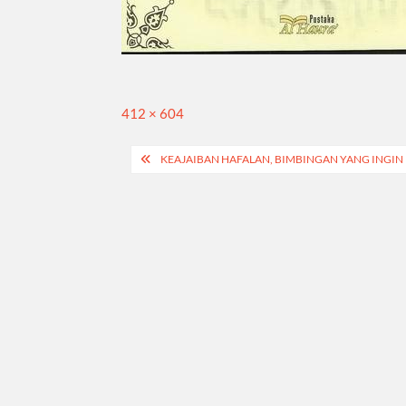
Full
412 × 604
size
Navigasi
KEAJAIBAN HAFALAN, BIMBINGAN YANG INGIN
pos