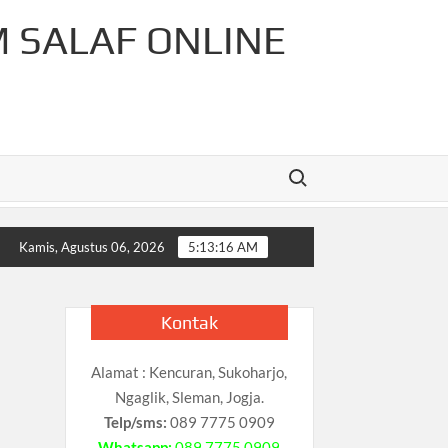
M SALAF ONLINE
Search for:
-Rahman Cahaya Tauhid Press
Pelajaran Matematika Untuk
Kamis, Agustus 06, 2026
5:13:17 AM
Kontak
Alamat : Kencuran, Sukoharjo,
Ngaglik, Sleman, Jogja.
Telp/sms:
089 7775 0909
Whatsapp:
089 7775 0909