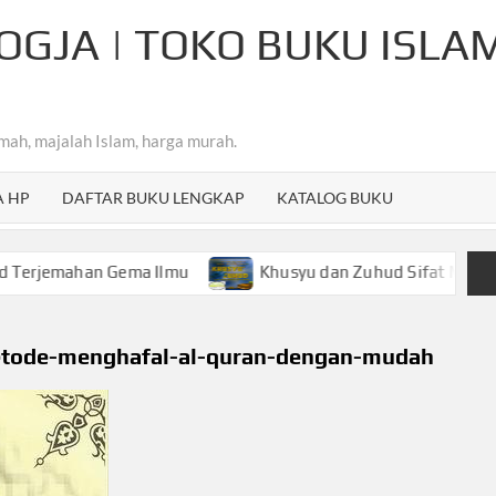
OGJA | TOKO BUKU ISLA
mah, majalah Islam, harga murah.
A HP
DAFTAR BUKU LENGKAP
KATALOG BUKU
ahan Gema Ilmu
Khusyu dan Zuhud Sifat Mulia Hamba Ar
etode-menghafal-al-quran-dengan-mudah