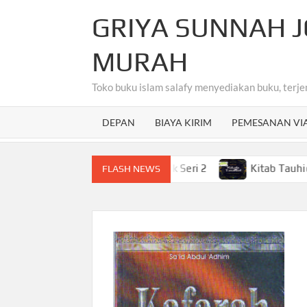
Skip
GRIYA SUNNAH J
to
content
MURAH
Toko buku islam salafy menyediakan buku, terje
DEPAN
BIAYA KIRIM
PEMESANAN VI
ahasa Arab Untuk Anak-Anak Seri 2
Kitab Tauhid Terjem
FLASH NEWS