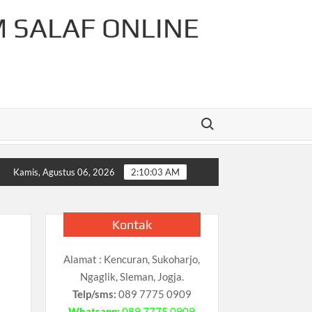
M SALAF ONLINE
Search for:
r-Rahman Cahaya Tauhid Press
Pelajaran Matematika Untuk
Kamis, Agustus 06, 2026
2:10:04 AM
Kontak
Alamat : Kencuran, Sukoharjo,
Ngaglik, Sleman, Jogja.
Telp/sms:
089 7775 0909
Whatsapp:
089 7775 0909