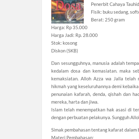
Penerbit Cahaya Tauhid
Fisik: buku sedang, soft
Berat: 250 gram
Harga: Rp 35.000
Harga Jadi: Rp. 28.000
Stok: kosong
Diskon (SKB)
Dan sesungguhnya, manusia adalah tempat 
kedalam dosa dan kemasiatan. maka seb
kemaksiatan. Alloh Azza wa Jalla tela
hikmah yang keseluruhannya demi kebaika
penunaian kafarah, denda, qishah dan 
mereka, harta dan jiwa.
Islam telah menempatkan hak asasi di tem
dengan perbuatan pelakunya. Sungguh Allo
Simak pembahasan tentang kafarat dalam b
Materi Pembahasan: