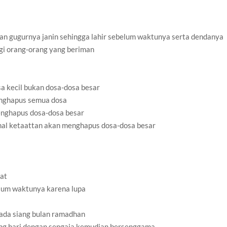
an gugurnya janin sehingga lahir sebelum waktunya serta dendanya
agi orang-orang yang beriman
 kecil bukan dosa-dosa besar
enghapus semua dosa
enghapus dosa-dosa besar
al ketaattan akan menghapus dosa-dosa besar
lat
lum waktunya karena lupa
pada siang bulan ramadhan
ang hari dengan sengaja kemudian bersenggama