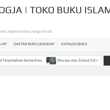
OGJA | TOKO BUKU ISLA
mah, majalah Islam, harga murah.
A HP
DAFTAR BUKU LENGKAP
KATALOG BUKU
ahan Gema Ilmu
Khusyu dan Zuhud Sifat Mulia Hamba A