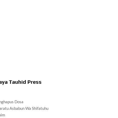
aya Tauhid Press
enghapus Dosa
faratu Asbabun Wa Shifatuhu
zhim