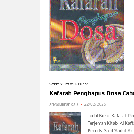
CAHAYA TAUHID PRESS
Kafarah Penghapus Dosa Cah
griyasunnahjogja
22/02/2025
Judul Buku: Kafarah P
Terjemah Kitab: Al Kaf
Penulis: Sa’id ‘Abdul ‘A