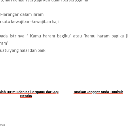
n-larangan dalam ihram
 satu kewajiban-kewajiban haji
ada istrinya ” Kamu haram bagiku” atau ‘kamu haram bagiku ji
aram”
atu yang halal dan baik
alah Dirimu dan Keluargamu dari Api
Biarkan Jenggot Anda Tumbuh
Neraka
osa