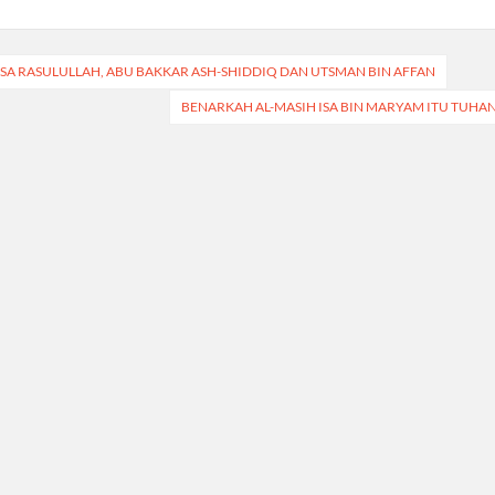
ASA RASULULLAH, ABU BAKKAR ASH-SHIDDIQ DAN UTSMAN BIN AFFAN
BENARKAH AL-MASIH ISA BIN MARYAM ITU TUHA