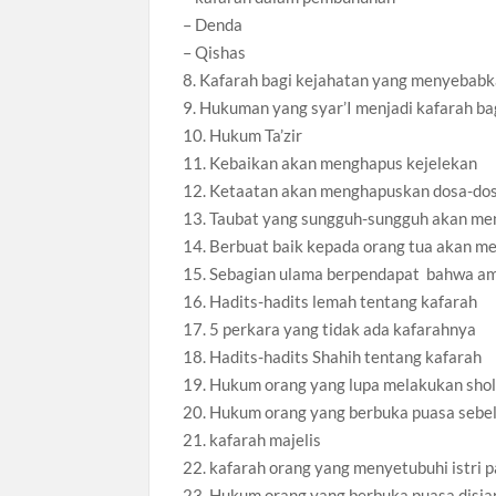
– Denda
– Qishas
8. Kafarah bagi kejahatan yang menyebabk
9. Hukuman yang syar’I menjadi kafarah b
10. Hukum Ta’zir
11. Kebaikan akan menghapus kejelekan
12. Ketaatan akan menghapuskan dosa-dosa
13. Taubat yang sungguh-sungguh akan m
14. Berbuat baik kepada orang tua akan m
15. Sebagian ulama berpendapat bahwa am
16. Hadits-hadits lemah tentang kafarah
17. 5 perkara yang tidak ada kafarahnya
18. Hadits-hadits Shahih tentang kafarah
19. Hukum orang yang lupa melakukan sho
20. Hukum orang yang berbuka puasa sebe
21. kafarah majelis
22. kafarah orang yang menyetubuhi istri 
23. Hukum orang yang berbuka puasa disi