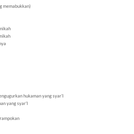
ang memabukkan)
enikah
enikah
nya
mengugurkan hukaman yang syar’I
man yang syar’I
erampokan