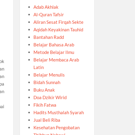
Adab Akhlak
Al-Quran Tafsir
Aliran Sesat Firqah Sekte
Aqidah Keyakinan Tauhid
Bantahan Radd
Belajar Bahasa Arab
Metode Belajar Ilmu
Belajar Membaca Arab
ok
Latin
an
Belajar Menulis
an
Bidah Sunnah
pa
Buku Anak
an
Doa Dzikir Wirid
Fikih Fatwa
ai
Hadits Musthalah Syarah
Jual Beli Riba
Kesehatan Pengobatan
Thibbun Nabawi