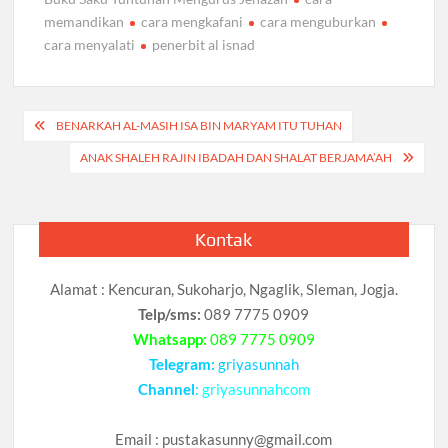
memandikan
cara mengkafani
cara menguburkan
cara menyalati
penerbit al isnad
Navigasi
BENARKAH AL-MASIH ISA BIN MARYAM ITU TUHAN
pos
ANAK SHALEH RAJIN IBADAH DAN SHALAT BERJAMA’AH
Kontak
Alamat : Kencuran, Sukoharjo, Ngaglik, Sleman, Jogja.
Telp/sms:
089 7775 0909
Whatsapp:
089 7775 0909
Telegram:
griyasunnah
Channel
:
griyasunnahcom
Email :
pustakasunny@gmail.com