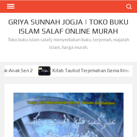
Skip
Search
to
content
GRIYA SUNNAH JOGJA | TOKO BUKU
ISLAM SALAF ONLINE MURAH
Toko buku islam salafy menyediakan buku, terjemah, majalah
Islam, harga murah.
 Seri 2
Kitab Tauhid Terjemahan Gema Ilmu
Kh