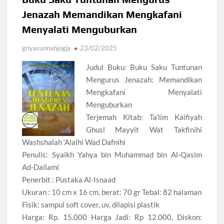
Jenazah Memandikan Mengkafani
Menyalati Menguburkan
griyasunnahjogja
23/02/2025
Judul Buku: Buku Saku Tuntunan
Mengurus Jenazah: Memandikan
Mengkafani Menyalati
Menguburkan
Terjemah Kitab: Ta’lim Kaifiyah
Ghusl Mayyit Wat Takfinihi
Washshalah ‘Alaihi Wad Dafnihi
Penulis: Syaikh Yahya bin Muhammad bin Al-Qasim
Ad-Dailami
Penerbit : Pustaka Al-Isnaad
Ukuran : 10 cm x 16 cm, berat: 70 gr Tebal: 82 halaman
Fisik: sampul soft cover, uv, dilapisi plastik
Harga: Rp. 15.000 Harga Jadi: Rp 12.000, Diskon: