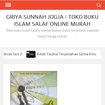
Skip
Search
to
content
GRIYA SUNNAH JOGJA | TOKO BUKU
ISLAM SALAF ONLINE MURAH
Toko buku islam salafy menyediakan buku, terjemah, majalah
Islam, harga murah.
ri 2
Kitab Tauhid Terjemahan Gema Ilmu
Khusy