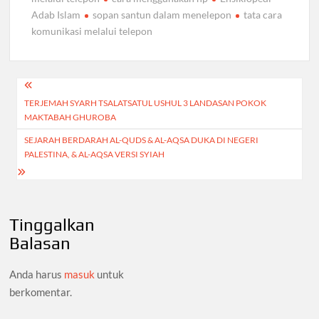
Adab Islam
sopan santun dalam menelepon
tata cara
komunikasi melalui telepon
Navigasi
TERJEMAH SYARH TSALATSATUL USHUL 3 LANDASAN POKOK
pos
MAKTABAH GHUROBA
SEJARAH BERDARAH AL-QUDS & AL-AQSA DUKA DI NEGERI
PALESTINA, & AL-AQSA VERSI SYIAH
Tinggalkan
Balasan
Anda harus
masuk
untuk
berkomentar.