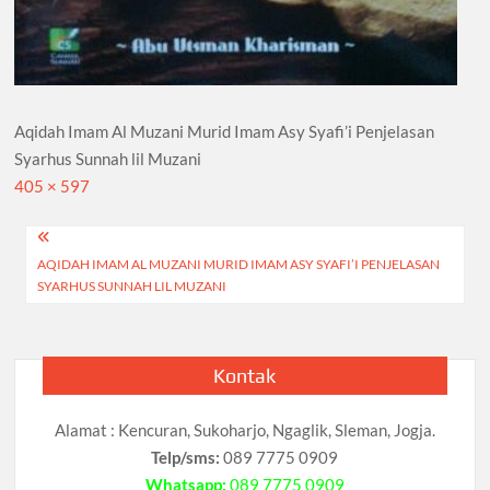
Aqidah Imam Al Muzani Murid Imam Asy Syafi’i Penjelasan
Syarhus Sunnah lil Muzani
Full
405 × 597
size
Navigasi
AQIDAH IMAM AL MUZANI MURID IMAM ASY SYAFI’I PENJELASAN
pos
SYARHUS SUNNAH LIL MUZANI
Kontak
Alamat : Kencuran, Sukoharjo, Ngaglik, Sleman, Jogja.
Telp/sms:
089 7775 0909
Whatsapp:
089 7775 0909