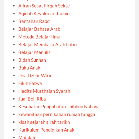
Aliran Sesat Firqah Sekte
Aqidah Keyakinan Tauhid
Bantahan Radd
Belajar Bahasa Arab
Metode Belajar Ilmu
Belajar Membaca Arab Latin
Belajar Menulis
Bidah Sunnah
Buku Anak
Doa Dzikir Wirid
Fikih Fatwa
Hadits Musthalah Syarah
Jual Beli Riba
Kesehatan Pengobatan Thibbun Nabawi
kewanitaan pernikahan rumah tangga
kisah sejarah sirah tarikh
Kurikulum Pendidikan Anak
Majalah