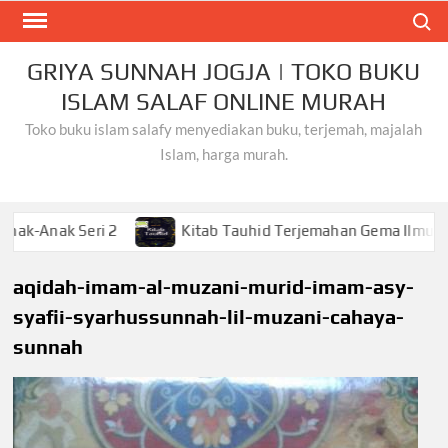
Skip
Search
to
content
GRIYA SUNNAH JOGJA | TOKO BUKU
ISLAM SALAF ONLINE MURAH
Toko buku islam salafy menyediakan buku, terjemah, majalah
Islam, harga murah.
Seri 2
Kitab Tauhid Terjemahan Gema Ilmu
Khu
aqidah-imam-al-muzani-murid-imam-asy-
syafii-syarhussunnah-lil-muzani-cahaya-
sunnah