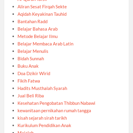
Aliran Sesat Firqah Sekte
Aqidah Keyakinan Tauhid
Bantahan Radd
Belajar Bahasa Arab
Metode Belajar Ilmu
Belajar Membaca Arab Latin
Belajar Menulis
Bidah Sunnah
Buku Anak
Doa Dzikir Wirid
Fikih Fatwa
Hadits Musthalah Syarah
Jual Beli Riba
Kesehatan Pengobatan Thibbun Nabawi
kewanitaan pernikahan rumah tangga
kisah sejarah sirah tarikh
Kurikulum Pendidikan Anak
Majalah