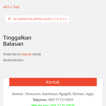
Full
445 × 566
size
Navigasi
AL-QIRAAH LIL ATHFAL JILID 1, 2, 3, 4, 5, 6
pos
Tinggalkan
Balasan
Anda harus
masuk
untuk
berkomentar.
Kontak
Alamat : Kencuran, Sukoharjo, Ngaglik, Sleman, Jogja.
Telp/sms:
089 7775 0909
Whatsapp:
089 7775 0909