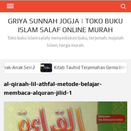
Skip
Search
to
content
GRIYA SUNNAH JOGJA | TOKO BUKU
ISLAM SALAF ONLINE MURAH
Toko buku islam salafy menyediakan buku, terjemah, majalah
Islam, harga murah.
nak Seri 2
Kitab Tauhid Terjemahan Gema Ilmu
al-qiraah-lil-athfal-metode-belajar-
membaca-alquran-jilid-1