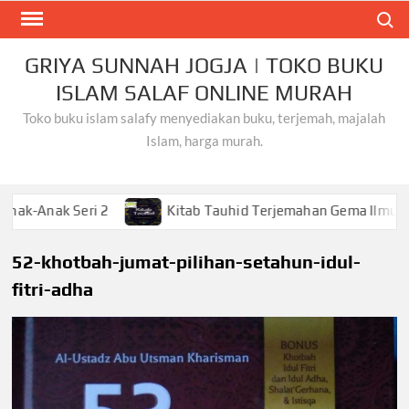
Skip
Search
to
content
GRIYA SUNNAH JOGJA | TOKO BUKU
ISLAM SALAF ONLINE MURAH
Toko buku islam salafy menyediakan buku, terjemah, majalah
Islam, harga murah.
 Seri 2
Kitab Tauhid Terjemahan Gema Ilmu
Kh
52-khotbah-jumat-pilihan-setahun-idul-
fitri-adha