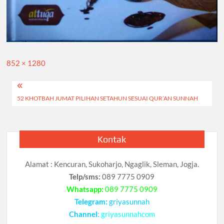
Full
852 × 1280
size
Navigasi
52 KHOTBAH JUMAT PILIHAN SETAHUN SESUAI QUR’AN SUNNAH
pos
Kontak
Alamat : Kencuran, Sukoharjo, Ngaglik, Sleman, Jogja.
Telp/sms:
089 7775 0909
Whatsapp:
089 7775 0909
Telegram:
griyasunnah
Channel
:
griyasunnahcom