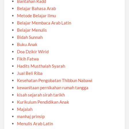
Bantahan Radd
Belajar Bahasa Arab
Metode Belajar Ilmu
Belajar Membaca Arab Latin
Belajar Menulis
Bidah Sunnah
Buku Anak
Doa Dzikir Wirid
Fikih Fatwa
Hadits Musthalah Syarah
Jual Beli Riba
Kesehatan Pengobatan Thibbun Nabawi
kewanitaan pernikahan rumah tangga
kisah sejarah sirah tarikh
Kurikulum Pendidikan Anak
Majalah
manhaj prinsip
Menulis Arab Latin