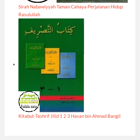
Sirah Nabawiyyah Taman Cahaya Perjalanan Hidup
Rasulullah
Kitabut-Tashrif Jilid 1 2 3 Hasan bin Ahmad Bangil