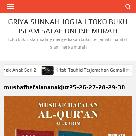
Skip
Search
to
content
GRIYA SUNNAH JOGJA | TOKO BUKU
ISLAM SALAF ONLINE MURAH
Toko buku islam salafy menyediakan buku, terjemah, majalah
Islam, harga murah.
k Seri 2
Kitab Tauhid Terjemahan Gema Ilmu
K
mushafhafalananakjuz25-26-27-28-29-30