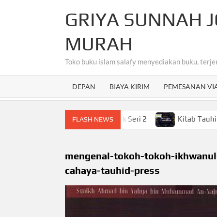
Skip
GRIYA SUNNAH J
to
content
MURAH
Toko buku islam salafy menyediakan buku, terje
DEPAN
BIAYA KIRIM
PEMESANAN VI
hasa Arab Untuk Anak-Anak Seri 2
Kitab Tauhid Terjem
FLASH NEWS
mengenal-tokoh-tokoh-ikhwanul
cahaya-tauhid-press