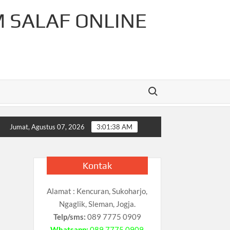
M SALAF ONLINE
Search for:
-Rahman Cahaya Tauhid Press
Pelajaran Matematika Untuk
Jumat, Agustus 07, 2026
3:01:39 AM
Kontak
Alamat : Kencuran, Sukoharjo,
Ngaglik, Sleman, Jogja.
Telp/sms:
089 7775 0909
Whatsapp:
089 7775 0909