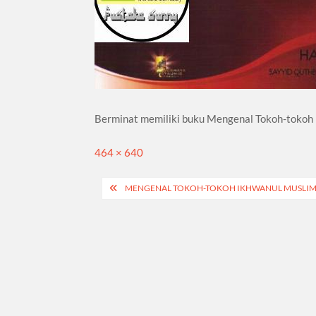
Berminat memiliki buku Mengenal Tokoh-tokoh Ik
Full
464 × 640
size
Navigasi
MENGENAL TOKOH-TOKOH IKHWANUL MUSLIMIN
pos