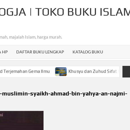
OGJA | TOKO BUKU ISLA
mah, majalah Islam, harga murah.
A HP
DAFTAR BUKU LENGKAP
KATALOG BUKU
ahan Gema Ilmu
Khusyu dan Zuhud Sifat Mulia Hamba Ar
-muslimin-syaikh-ahmad-bin-yahya-an-najmi-