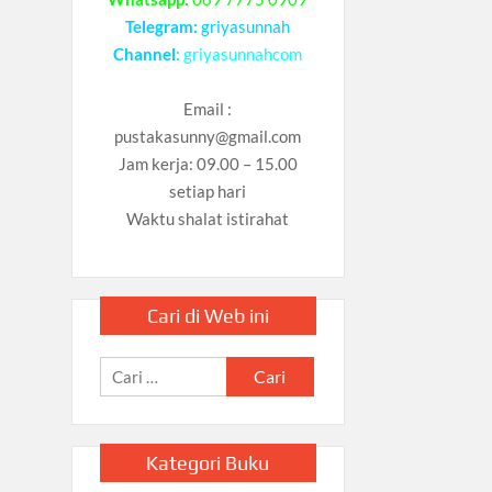
Telegram:
griyasunnah
Channel
:
griyasunnahcom
Email :
pustakasunny@gmail.com
Jam kerja: 09.00 – 15.00
setiap hari
Waktu shalat istirahat
Cari di Web ini
Cari
untuk:
Kategori Buku