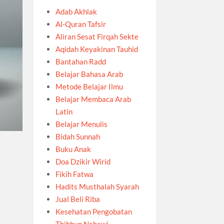
Adab Akhlak
Al-Quran Tafsir
Aliran Sesat Firqah Sekte
Aqidah Keyakinan Tauhid
Bantahan Radd
Belajar Bahasa Arab
Metode Belajar Ilmu
Belajar Membaca Arab
Latin
Belajar Menulis
Bidah Sunnah
Buku Anak
Doa Dzikir Wirid
Fikih Fatwa
Hadits Musthalah Syarah
Jual Beli Riba
Kesehatan Pengobatan
Thibbun Nabawi