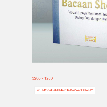
Full
1280 × 1280
size
Navigasi
MEMAHAMI MAKNA BACAAN SHALAT
pos