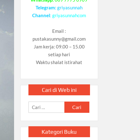
Telegram:
griyasunnah
Channel
:
griyasunnahcom
Email :
pustakasunny@gmail.com
Jam kerja: 09.00 – 15.00
setiap hari
Waktu shalat istirahat
Cari di Web ini
Cari
untuk:
Kategori Buku