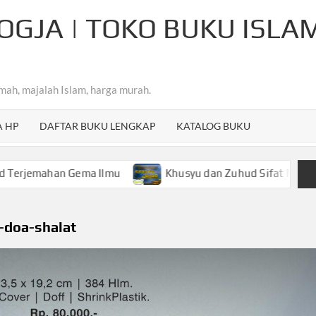
OGJA | TOKO BUKU ISLA
mah, majalah Islam, harga murah.
A HP
DAFTAR BUKU LENGKAP
KATALOG BUKU
an Gema Ilmu
Khusyu dan Zuhud Sifat Mulia Hamba Ar-
-doa-shalat