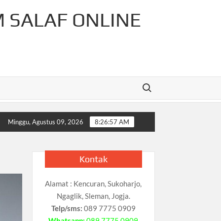
M SALAF ONLINE
Search for:
Rahman Cahaya Tauhid Press
Pelajaran Matematika Untuk T
Minggu, Agustus 09, 2026
8:26:58 AM
Kontak
Alamat : Kencuran, Sukoharjo,
Ngaglik, Sleman, Jogja.
Telp/sms:
089 7775 0909
Whatsapp:
089 7775 0909