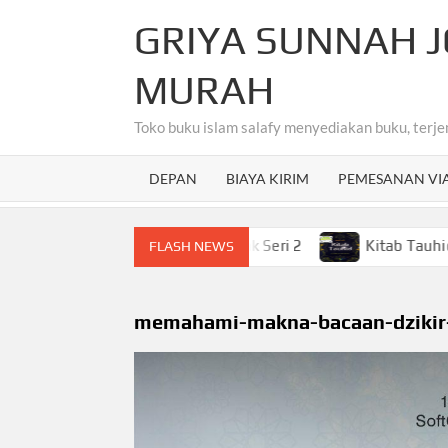
Skip
GRIYA SUNNAH J
to
content
MURAH
Toko buku islam salafy menyediakan buku, terje
DEPAN
BIAYA KIRIM
PEMESANAN VI
sa Arab Untuk Anak-Anak Seri 2
Kitab Tauhid Terjemah
FLASH NEWS
memahami-makna-bacaan-dzikir