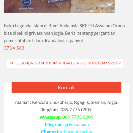
Buku Legenda Islam di Bumi Andalusia SKETSI Assalam Group
bisa dibeli di griyasunnah jogja. Berisi tentang pergantian
pemerintahan Islam di andalusia spanyol
Full
373 × 563
size
Navigasi
LEGENDA ISLAM DI BUMI ANDALUSIA SKETSI ASSALAM GROUP
pos
Kontak
Alamat : Kencuran, Sukoharjo, Ngaglik, Sleman, Jogja.
Telp/sms:
089 7775 0909
Whatsapp:
089 7775 0909
Telegram:
griyasunnah
Channel
:
griyasunnahcom