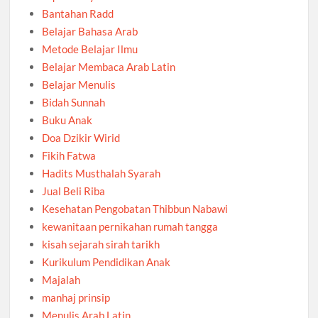
Bantahan Radd
Belajar Bahasa Arab
Metode Belajar Ilmu
Belajar Membaca Arab Latin
Belajar Menulis
Bidah Sunnah
Buku Anak
Doa Dzikir Wirid
Fikih Fatwa
Hadits Musthalah Syarah
Jual Beli Riba
Kesehatan Pengobatan Thibbun Nabawi
kewanitaan pernikahan rumah tangga
kisah sejarah sirah tarikh
Kurikulum Pendidikan Anak
Majalah
manhaj prinsip
Menulis Arab Latin