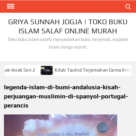
Skip
Search
to
content
GRIYA SUNNAH JOGJA | TOKO BUKU
ISLAM SALAF ONLINE MURAH
Toko buku islam salafy menyediakan buku, terjemah, majalah
Islam, harga murah.
 Seri 2
Kitab Tauhid Terjemahan Gema Ilmu
Kh
legenda-islam-di-bumi-andalusia-kisah-
perjuangan-muslimin-di-spanyol-portugal-
perancis