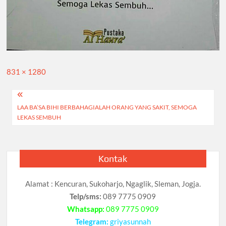
Full
831 × 1280
size
Navigasi
LAA BA’SA BIHI BERBAHAGIALAH ORANG YANG SAKIT, SEMOGA
pos
LEKAS SEMBUH
Kontak
Alamat : Kencuran, Sukoharjo, Ngaglik, Sleman, Jogja.
Telp/sms:
089 7775 0909
Whatsapp:
089 7775 0909
Telegram:
griyasunnah