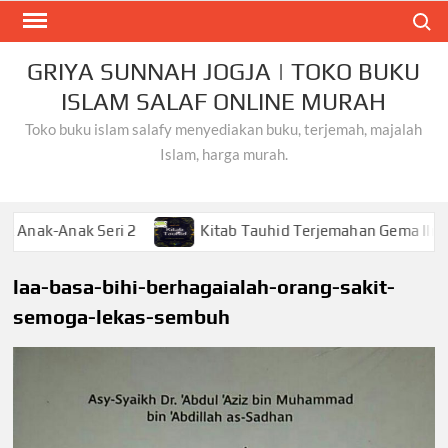
Skip
Search
to
content
GRIYA SUNNAH JOGJA | TOKO BUKU
ISLAM SALAF ONLINE MURAH
Toko buku islam salafy menyediakan buku, terjemah, majalah
Islam, harga murah.
nak Seri 2
Kitab Tauhid Terjemahan Gema Ilmu
laa-basa-bihi-berhagaialah-orang-sakit-
semoga-lekas-sembuh