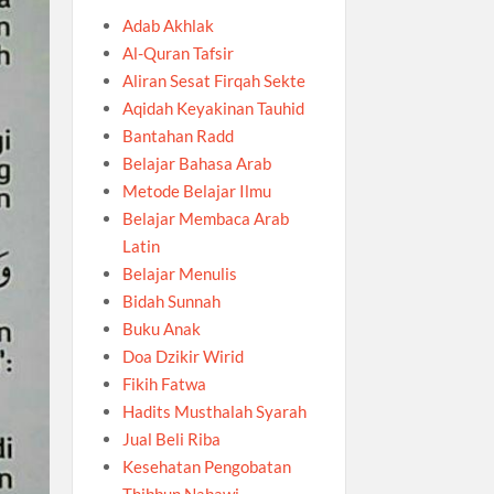
Adab Akhlak
Al-Quran Tafsir
Aliran Sesat Firqah Sekte
Aqidah Keyakinan Tauhid
Bantahan Radd
Belajar Bahasa Arab
Metode Belajar Ilmu
Belajar Membaca Arab
Latin
Belajar Menulis
Bidah Sunnah
Buku Anak
Doa Dzikir Wirid
Fikih Fatwa
Hadits Musthalah Syarah
Jual Beli Riba
Kesehatan Pengobatan
Thibbun Nabawi