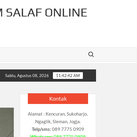
M SALAF ONLINE
Search for:
r-Rahman Cahaya Tauhid Press
Pelajaran Matematika Untu
Sabtu, Agustus 08, 2026
11:42:43 AM
Kontak
Alamat : Kencuran, Sukoharjo,
Ngaglik, Sleman, Jogja.
Telp/sms:
089 7775 0909
Whatsapp:
089 7775 0909