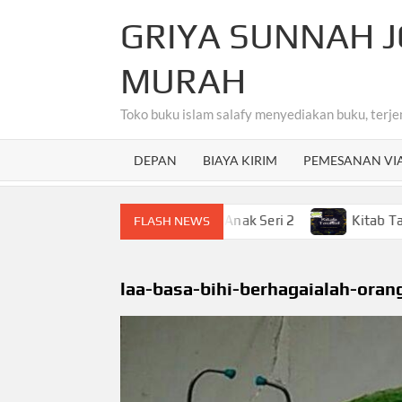
Skip
GRIYA SUNNAH J
to
content
MURAH
Toko buku islam salafy menyediakan buku, terje
DEPAN
BIAYA KIRIM
PEMESANAN VI
ahasa Arab Untuk Anak-Anak Seri 2
Kitab Tauhid Terjem
FLASH NEWS
laa-basa-bihi-berhagaialah-ora