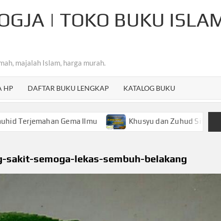
OGJA | TOKO BUKU ISLA
mah, majalah Islam, harga murah.
A HP
DAFTAR BUKU LENGKAP
KATALOG BUKU
ahan Gema Ilmu
Khusyu dan Zuhud Sifat Mulia Hamba A
ng-sakit-semoga-lekas-sembuh-belakang