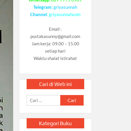
Telegram:
griyasunnah
Channel
:
griyasunnahcom
Email :
pustakasunny@gmail.com
Jam kerja: 09.00 – 15.00
setiap hari
Waktu shalat istirahat
Cari di Web ini
Cari
untuk:
Kategori Buku