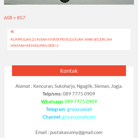
Full
608 × 857
size
Navigasi
KUMPULAN 21 KISAH NYATA PENGGUGAH JIWA SECERCAH
pos
HIKMAH KEHIDUPAN SERI 2
Kontak
Alamat : Kencuran, Sukoharjo, Ngaglik, Sleman, Jogja.
Telp/sms:
089 7775 0909
Whatsapp:
089 7775 0909
Telegram:
griyasunnah
Channel
:
griyasunnahcom
Email :
pustakasunny@gmail.com