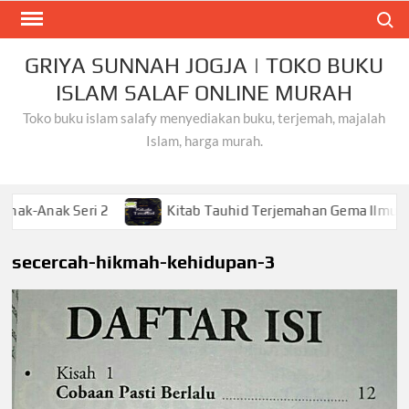
Skip
Search
to
content
GRIYA SUNNAH JOGJA | TOKO BUKU
ISLAM SALAF ONLINE MURAH
Toko buku islam salafy menyediakan buku, terjemah, majalah
Islam, harga murah.
k Seri 2
Kitab Tauhid Terjemahan Gema Ilmu
K
secercah-hikmah-kehidupan-3