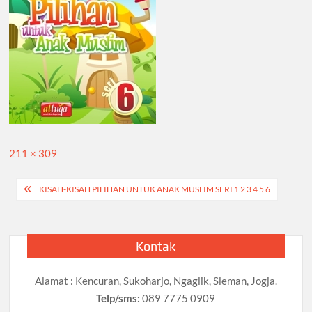
Full
211 × 309
size
Navigasi
KISAH-KISAH PILIHAN UNTUK ANAK MUSLIM SERI 1 2 3 4 5 6
pos
Kontak
Alamat : Kencuran, Sukoharjo, Ngaglik, Sleman, Jogja.
Telp/sms:
089 7775 0909