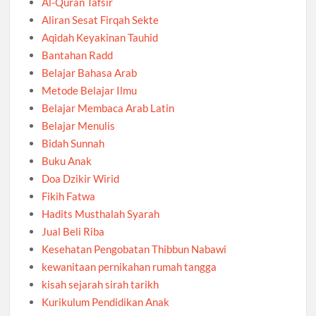
Al-Quran Tafsir
Aliran Sesat Firqah Sekte
Aqidah Keyakinan Tauhid
Bantahan Radd
Belajar Bahasa Arab
Metode Belajar Ilmu
Belajar Membaca Arab Latin
Belajar Menulis
Bidah Sunnah
Buku Anak
Doa Dzikir Wirid
Fikih Fatwa
Hadits Musthalah Syarah
Jual Beli Riba
Kesehatan Pengobatan Thibbun Nabawi
kewanitaan pernikahan rumah tangga
kisah sejarah sirah tarikh
Kurikulum Pendidikan Anak