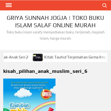
Skip
Search
to
content
GRIYA SUNNAH JOGJA | TOKO BUKU
ISLAM SALAF ONLINE MURAH
Toko buku islam salafy menyediakan buku, terjemah, majalah
Islam, harga murah.
k Seri 2
Kitab Tauhid Terjemahan Gema Ilmu
K
kisah_pilihan_anak_muslim_seri_6