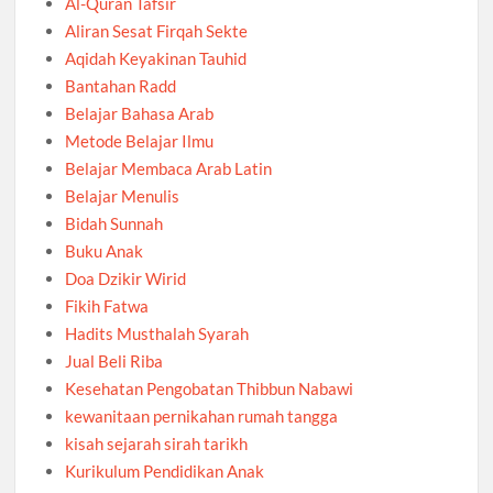
Al-Quran Tafsir
Aliran Sesat Firqah Sekte
Aqidah Keyakinan Tauhid
Bantahan Radd
Belajar Bahasa Arab
Metode Belajar Ilmu
Belajar Membaca Arab Latin
Belajar Menulis
Bidah Sunnah
Buku Anak
Doa Dzikir Wirid
Fikih Fatwa
Hadits Musthalah Syarah
Jual Beli Riba
Kesehatan Pengobatan Thibbun Nabawi
kewanitaan pernikahan rumah tangga
kisah sejarah sirah tarikh
Kurikulum Pendidikan Anak