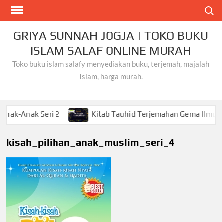
Skip
Search
to
content
GRIYA SUNNAH JOGJA | TOKO BUKU
ISLAM SALAF ONLINE MURAH
Toko buku islam salafy menyediakan buku, terjemah, majalah
Islam, harga murah.
ak Seri 2
Kitab Tauhid Terjemahan Gema Ilmu
kisah_pilihan_anak_muslim_seri_4