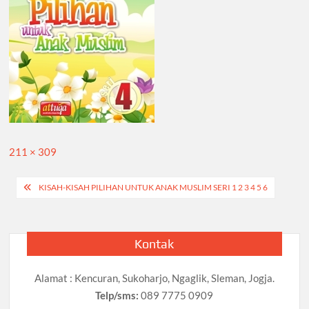
Full
211 × 309
size
Navigasi
KISAH-KISAH PILIHAN UNTUK ANAK MUSLIM SERI 1 2 3 4 5 6
pos
Kontak
Alamat : Kencuran, Sukoharjo, Ngaglik, Sleman, Jogja.
Telp/sms:
089 7775 0909