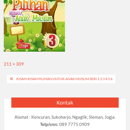
Full
211 × 309
size
Navigasi
KISAH-KISAH PILIHAN UNTUK ANAK MUSLIM SERI 1 2 3 4 5 6
pos
Kontak
Alamat : Kencuran, Sukoharjo, Ngaglik, Sleman, Jogja.
Telp/sms:
089 7775 0909