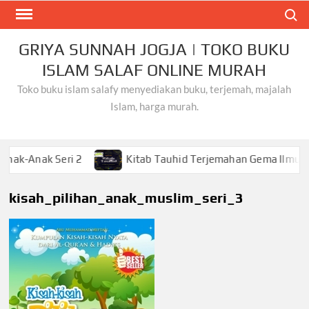
Skip
Search
to
content
GRIYA SUNNAH JOGJA | TOKO BUKU
ISLAM SALAF ONLINE MURAH
Toko buku islam salafy menyediakan buku, terjemah, majalah
Islam, harga murah.
nak Seri 2
Kitab Tauhid Terjemahan Gema Ilmu
kisah_pilihan_anak_muslim_seri_3