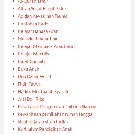
Al-Quran Tafsir
Aliran Sesat Firqah Sekte
Aqidah Keyakinan Tauhid
Bantahan Radd
Belajar Bahasa Arab
Metode Belajar Ilmu
Belajar Membaca Arab Latin
Belajar Menulis
Bidah Sunnah
Buku Anak
Doa Dzikir Wirid
Fikih Fatwa
Hadits Musthalah Syarah
Jual Beli Riba
Kesehatan Pengobatan Thibbun Nabawi
kewanitaan pernikahan rumah tangga
kisah sejarah sirah tarikh
Kurikulum Pendidikan Anak