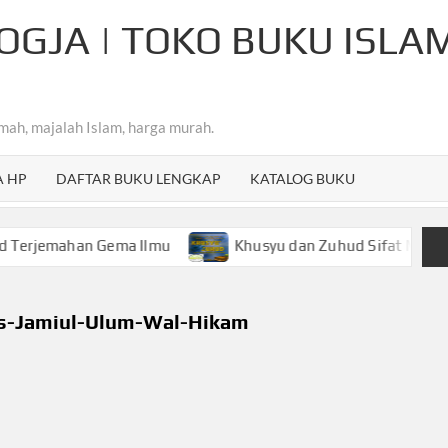
OGJA | TOKO BUKU ISLA
mah, majalah Islam, harga murah.
A HP
DAFTAR BUKU LENGKAP
KATALOG BUKU
ahan Gema Ilmu
Khusyu dan Zuhud Sifat Mulia Hamba A
ts-Jamiul-Ulum-Wal-Hikam