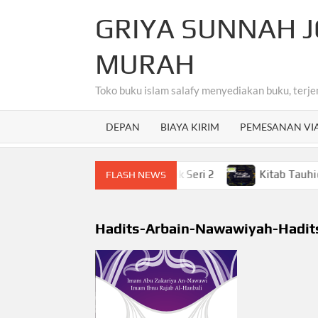
Skip
GRIYA SUNNAH J
to
content
MURAH
Toko buku islam salafy menyediakan buku, terje
DEPAN
BIAYA KIRIM
PEMESANAN VI
ahasa Arab Untuk Anak-Anak Seri 2
Kitab Tauhid Terjem
FLASH NEWS
Hadits-Arbain-Nawawiyah-Hadi