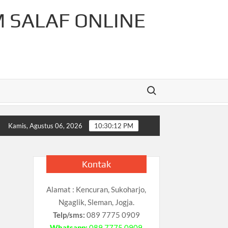
M SALAF ONLINE
Search for:
r-Rahman Cahaya Tauhid Press
Pelajaran Matematika Untu
Kamis, Agustus 06, 2026
10:30:13 PM
Kontak
Alamat : Kencuran, Sukoharjo,
Ngaglik, Sleman, Jogja.
Telp/sms:
089 7775 0909
Whatsapp:
089 7775 0909