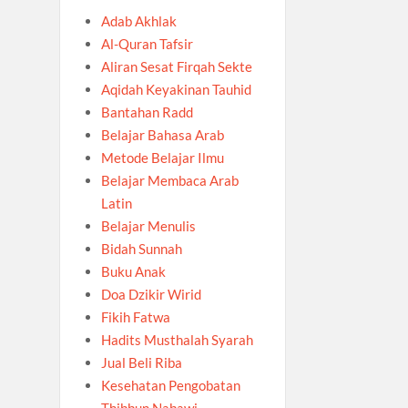
Adab Akhlak
Al-Quran Tafsir
Aliran Sesat Firqah Sekte
Aqidah Keyakinan Tauhid
Bantahan Radd
Belajar Bahasa Arab
Metode Belajar Ilmu
Belajar Membaca Arab
Latin
Belajar Menulis
Bidah Sunnah
Buku Anak
Doa Dzikir Wirid
Fikih Fatwa
Hadits Musthalah Syarah
Jual Beli Riba
Kesehatan Pengobatan
Thibbun Nabawi