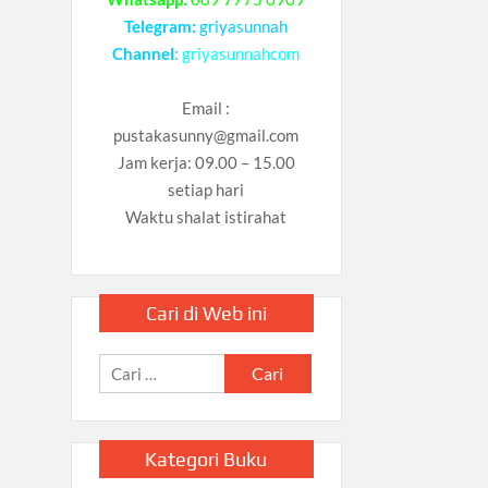
Telegram:
griyasunnah
Channel
:
griyasunnahcom
Email :
pustakasunny@gmail.com
Jam kerja: 09.00 – 15.00
setiap hari
Waktu shalat istirahat
Cari di Web ini
Cari
untuk:
Kategori Buku