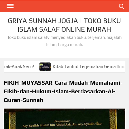
Skip
Search
to
content
GRIYA SUNNAH JOGJA | TOKO BUKU
ISLAM SALAF ONLINE MURAH
Toko buku islam salafy menyediakan buku, terjemah, majalah
Islam, harga murah.
 Seri 2
Kitab Tauhid Terjemahan Gema Ilmu
Kh
FIKIH-MUYASSAR-Cara-Mudah-Memahami-
Fikih-dan-Hukum-Islam-Berdasarkan-Al-
Quran-Sunnah