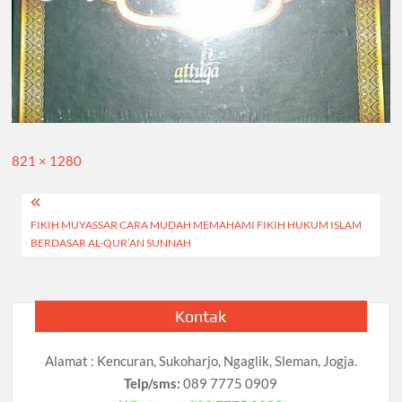
Full
821 × 1280
size
Navigasi
FIKIH MUYASSAR CARA MUDAH MEMAHAMI FIKIH HUKUM ISLAM
pos
BERDASAR AL-QUR’AN SUNNAH
Kontak
Alamat : Kencuran, Sukoharjo, Ngaglik, Sleman, Jogja.
Telp/sms:
089 7775 0909