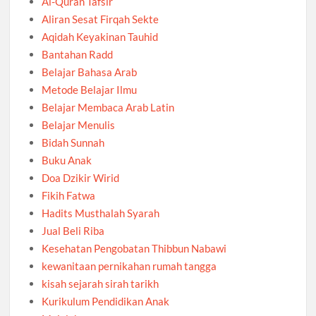
Al-Quran Tafsir
Aliran Sesat Firqah Sekte
Aqidah Keyakinan Tauhid
Bantahan Radd
Belajar Bahasa Arab
Metode Belajar Ilmu
Belajar Membaca Arab Latin
Belajar Menulis
Bidah Sunnah
Buku Anak
Doa Dzikir Wirid
Fikih Fatwa
Hadits Musthalah Syarah
Jual Beli Riba
Kesehatan Pengobatan Thibbun Nabawi
kewanitaan pernikahan rumah tangga
kisah sejarah sirah tarikh
Kurikulum Pendidikan Anak