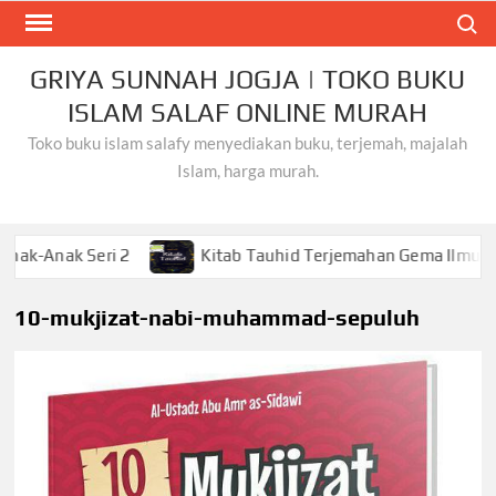
Skip
Search
to
content
GRIYA SUNNAH JOGJA | TOKO BUKU
ISLAM SALAF ONLINE MURAH
Toko buku islam salafy menyediakan buku, terjemah, majalah
Islam, harga murah.
 Seri 2
Kitab Tauhid Terjemahan Gema Ilmu
Kh
10-mukjizat-nabi-muhammad-sepuluh