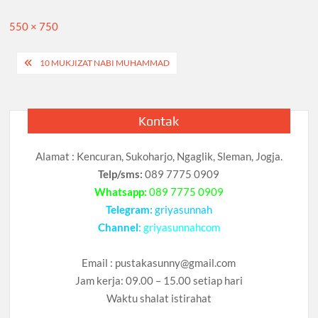
Full
550 × 750
size
Navigasi
10 MUKJIZAT NABI MUHAMMAD
pos
Kontak
Alamat : Kencuran, Sukoharjo, Ngaglik, Sleman, Jogja.
Telp/sms:
089 7775 0909
Whatsapp:
089 7775 0909
Telegram:
griyasunnah
Channel
:
griyasunnahcom
Email :
pustakasunny@gmail.com
Jam kerja: 09.00 – 15.00 setiap hari
Waktu shalat istirahat